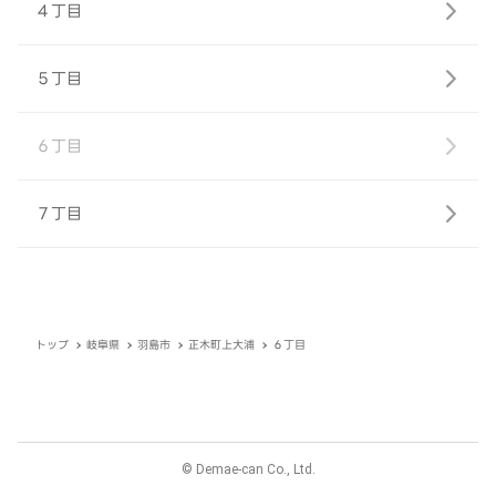
４丁目
５丁目
６丁目
７丁目
トップ
岐阜県
羽島市
正木町上大浦
６丁目
© Demae-can Co., Ltd.