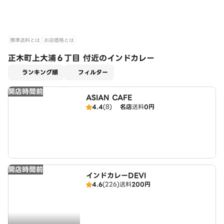
標準送料とは
お店価格とは
正木町上大浦６丁目 付近のインドカレー
適用なし
ランキング順
フィルター
開店時間前
ASIAN CAFE
4.4
(8)
名店
送料
0円
開店時間前
インドカレーDEVI
4.6
(226)
送料
200円