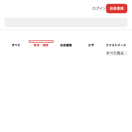
ログイン
会員登録
現在のお届け先：
すべて
寿司・海鮮
お店価格
ピザ
ファストフード
すべて見る