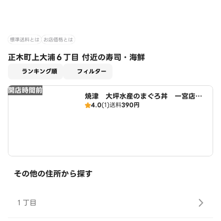
標準送料とは
お店価格とは
正木町上大浦６丁目 付近の寿司・海鮮
適用なし
ランキング順
フィルター
開店時間前
焼津 大坪水産のまぐろ丼 一宮店
4.0
(1)
送料
390円
広域店
その他の住所から探す
１丁目