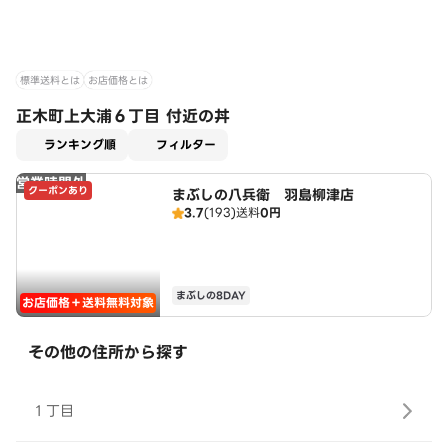
標準送料とは
お店価格とは
正木町上大浦６丁目 付近の丼
適用なし
ランキング順
フィルター
営業時間外
クーポンあり
まぶしの八兵衛 羽島柳津店
3.7
(193)
送料
0円
まぶしの8DAY
お店価格＋送料無料対象
その他の住所から探す
１丁目