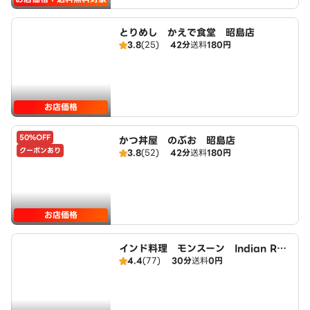
とりめし かえで食堂 昭島店
3.8
(25)
42分
送料
180円
お店価格
50%OFF
かつ丼屋 のぶお 昭島店
クーポンあり
3.8
(52)
42分
送料
180円
お店価格
インド料理 モンスーン Indian Res
4.4
(77)
30分
送料
0円
taurant MONSOON