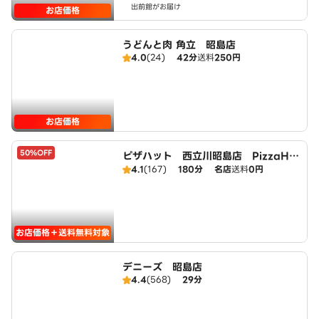
出前館がお届け
お店価格
うどんと肉 角立 昭島店
4.0
(24)
42分
送料
250円
お店価格
50%OFF
ピザハット 西立川昭島店 PizzaHu
t
4.1
(167)
180分
名店
送料
0円
お店価格＋送料無料対象
デニーズ 昭島店
4.4
(568)
29分