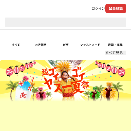
ログイン
会員登録
現在のお届け先：
すべて
お店価格
ピザ
ファストフード
寿司・海鮮
すべて見る
超ゴイゴイヤスー夏祭