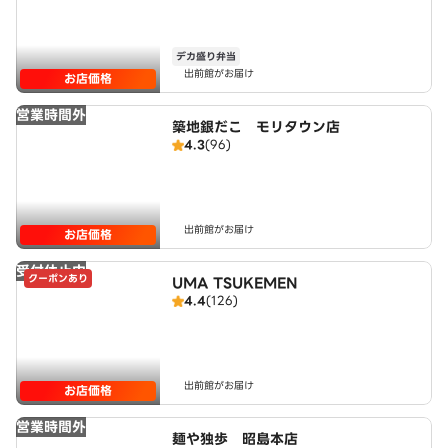
デカ盛り弁当
出前館がお届け
お店価格
営業時間外
築地銀だこ モリタウン店
4.3
(96)
出前館がお届け
お店価格
受付休止中
クーポンあり
UMA TSUKEMEN
4.4
(126)
出前館がお届け
お店価格
営業時間外
麺や独歩 昭島本店