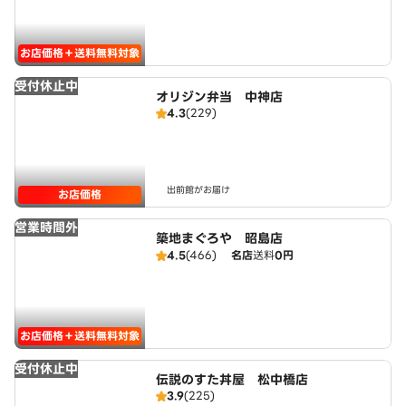
お店価格＋送料無料対象
受付休止中
オリジン弁当 中神店
4.3
(229)
出前館がお届け
お店価格
営業時間外
築地まぐろや 昭島店
4.5
(466)
名店
送料
0円
お店価格＋送料無料対象
受付休止中
伝説のすた丼屋 松中橋店
3.9
(225)