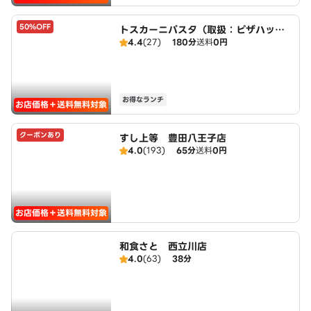
50%OFF
トスカーニパスタ（取扱：ピザハット
4.4
(27)
180分
送料
0円
西立川昭島店）
お得なランチ
お店価格＋送料無料対象
クーポンあり
すし上等 豊田八王子店
4.0
(193)
65分
送料
0円
お店価格＋送料無料対象
和食さと 西立川店
4.0
(63)
38分