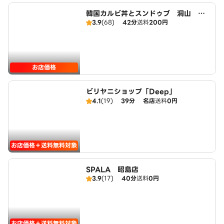
韓国カルビ丼とスンドゥブ 洞山 昭
3.9
(68)
42分
送料
200円
島店
お店価格
ビリヤニショップ「Deep」
4.1
(19)
39分
名店
送料
0円
お店価格＋送料無料対象
SPALA 昭島店
3.9
(17)
40分
送料
0円
お店価格＋送料無料対象