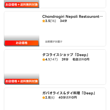
お店価格＋送料無料対象
Chandragiri Nepali Restaurant
3.5
(16)
34分
チャンドラギリネパールレストラン
出前館がお届け
お店価格
タコライスショップ「Deep」
4.1
(147)
39分
名店
送料
0円
お店価格＋送料無料対象
ガパオライス＆タイ料理「Deep」
2.8
(6)
40分
送料
0円