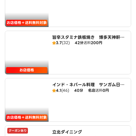
お店価格＋送料無料対象
旨辛スタミナ鉄板焼き 博多天神軒
3.7
(32)
42分
送料
200円
昭島店
お店価格
インド・ネパール料理 サンガム日野
店 広域店 Indian＆Nepal Resta
4.1
(46)
40分
名店
送料
0円
urant SANGAM HINOTEN
お店価格＋送料無料対象
クーポンあり
立北ダイニング