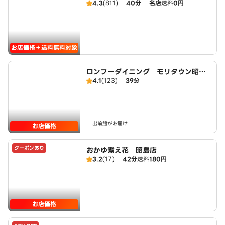
4.3
(811)
40分
名店
送料
0円
お店価格＋送料無料対象
ロンフーダイニング モリタウン昭島
4.1
(123)
39分
店
出前館がお届け
お店価格
クーポンあり
おかゆ煮え花 昭島店
3.2
(17)
42分
送料
180円
お店価格