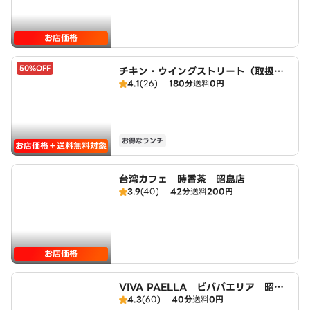
お店価格
50%OFF
チキン・ウイングストリート（取扱：
4.1
(26)
180分
送料
0円
ピザハット西立川昭島店）
お得なランチ
お店価格＋送料無料対象
台湾カフェ 時香茶 昭島店
3.9
(40)
42分
送料
200円
お店価格
VIVA PAELLA ビバパエリア 昭島
4.3
(60)
40分
送料
0円
店