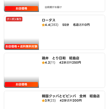
出前館がお届け
お店価格
クーポンあり
ロータス
4.4
(283)
55分
名店
送料
0円
お店価格＋送料無料対象
鶏弁 とり日和 昭島店
4.2
(11)
42分
送料
250円
お店価格
韓国クッパとビビンバ 全州 昭島店
3.9
(23)
42分
送料
200円