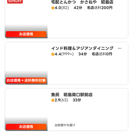
50%OFF
宅配とんかつ かさねや 昭島店
4.0
(82)
42分
名店
送料
200円
お店価格
インド料理＆アジアンダイニング He
aven
4.4
(999+)
34分
名店
送料
0円
お店価格＋送料無料対象
魚民 昭島南口駅前店
2.9
(63)
33分
出前館がお届け
お店価格