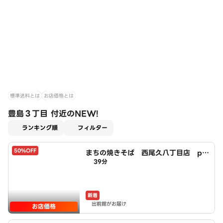
標準送料とは
お店価格とは
豊島３丁目 付近のNEW!
適用なし
ランキング順
フィルター
50%OFF
まちの焼きそば 西尾久八丁目店 po
39分
wered by LAWSON
新着
出前館がお届け
お店価格