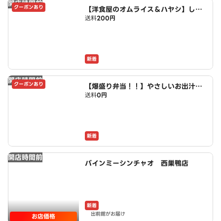
開店時間前
クーポンあり
【洋食屋のオムライス＆ハヤシ】しあ
送料
200円
わせのグリル亭 扇大橋店
新着
開店時間前
クーポンあり
【爆盛り弁当！！】やさしいお出汁と
送料
0円
チキン南蛮 板橋店
新着
開店時間前
バインミーシンチャオ 西巣鴨店
新着
出前館がお届け
お店価格