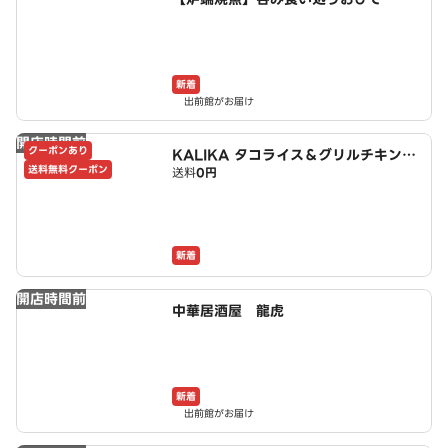
新着
出前館がお届け
開店時間前
クーポンあり
KALIKA タコライス＆グリルチキンブ
送料無料クーポン
送料
0円
ラウンライス
新着
開店時間前
中華居酒屋 龍虎
新着
出前館がお届け