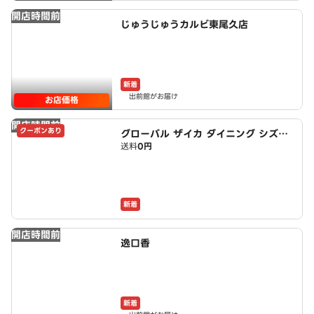
開店時間前
じゅうじゅうカルビ東尾久店
新着
出前館がお届け
お店価格
開店時間前
クーポンあり
グローバル ザイカ ダイニング シズラ
送料
0円
ーGlobalZaika
新着
開店時間前
逸口香
新着