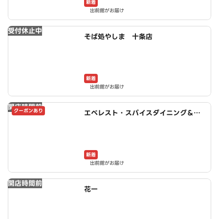
新着
出前館がお届け
受付休止中
そば処やしま 十条店
新着
出前館がお届け
開店時間前
クーポンあり
エベレスト・スパイスダイニング＆バ
ー
新着
出前館がお届け
開店時間前
花一