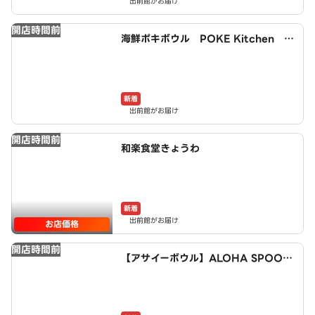
出前館がお届け
開店時間前
海鮮ポキボウル POKE Kitchen 十
条店
新着
出前館がお届け
開店時間前
和楽食堂きょうわ
新着
出前館がお届け
お店価格
開店時間前
【アサイーボウル】ALOHA SPOON
～Acai bowl cafe～ 十条店