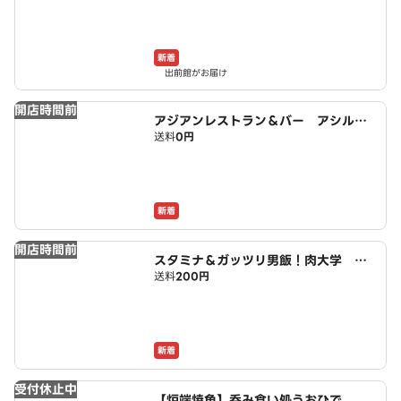
新着
出前館がお届け
開店時間前
アジアンレストラン＆バー アシルバ
送料
0円
ド Asirbad 五反野店
新着
開店時間前
スタミナ＆ガッツリ男飯！肉大学 扇
送料
200円
大橋店
新着
受付休止中
【炉端焼魚】呑み食い処うおひで