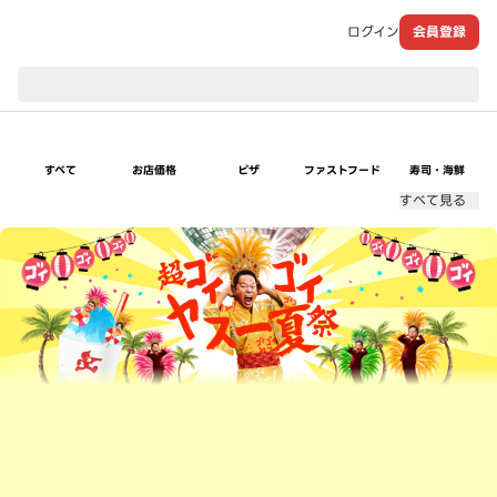
ログイン
会員登録
現在のお届け先：
すべて
お店価格
ピザ
ファストフード
寿司・海鮮
すべて見る
超ゴイゴイヤスー夏祭