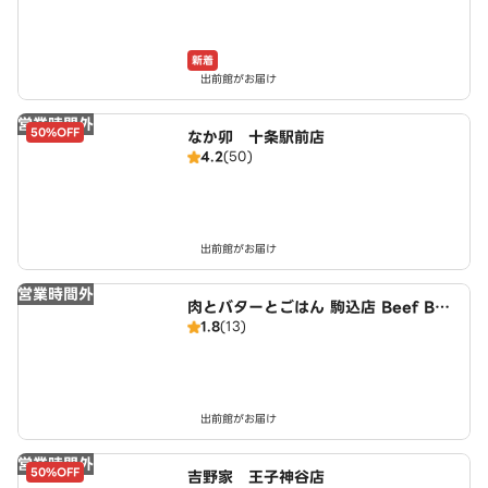
新着
出前館がお届け
営業時間外
50%OFF
なか卯 十条駅前店
4.2
(50)
出前館がお届け
営業時間外
肉とバターとごはん 駒込店 Beef But
1.8
(13)
ter Rice
出前館がお届け
営業時間外
50%OFF
吉野家 王子神谷店