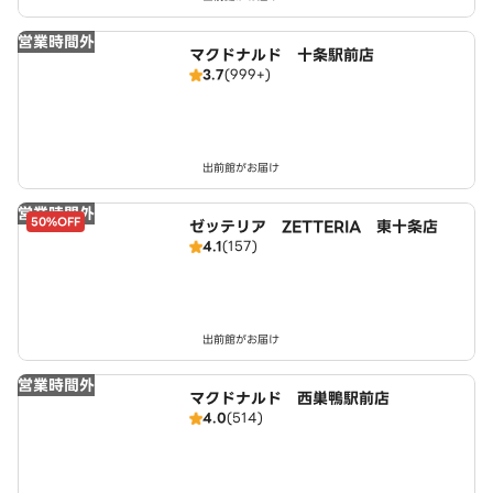
営業時間外
マクドナルド 十条駅前店
3.7
(999+)
出前館がお届け
営業時間外
50%OFF
ゼッテリア ZETTERIA 東十条店
4.1
(157)
出前館がお届け
営業時間外
マクドナルド 西巣鴨駅前店
4.0
(514)