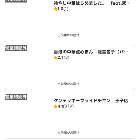
冷やし中華はじめました。 feat.究極
1.0
(1)
の塩だし 駒込店
出前館がお届け
営業時間外
香港の中華点心まん 龍宮包子（パウ
2.7
(3)
ズ） Hong Kong Chinese Dim Su
m Buns - Dragon Palace Bao Zi
駒込店
出前館がお届け
営業時間外
ケンタッキーフライドチキン 王子店
4.1
(379)
出前館がお届け