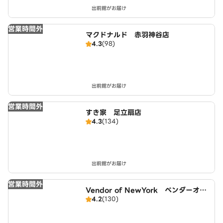
出前館がお届け
営業時間外
マクドナルド 赤羽神谷店
4.3
(98)
出前館がお届け
営業時間外
すき家 足立扇店
4.3
(134)
出前館がお届け
営業時間外
Vendor of NewYork ベンダーオブ
4.2
(130)
ニューヨーク