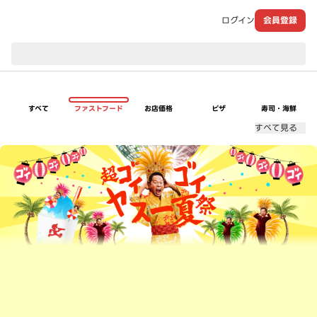
ログイン
会員登録
現在のお届け先：
すべて
ファストフード
お店価格
ピザ
寿司・海鮮
すべて見る
超ゴイゴイヤスー夏祭