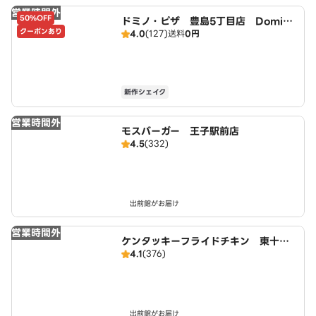
営業時間外
50%OFF
ドミノ・ピザ 豊島5丁目店 Domin
クーポンあり
4.0
(127)
送料
0円
o's
新作シェイク
営業時間外
モスバーガー 王子駅前店
4.5
(332)
出前館がお届け
営業時間外
ケンタッキーフライドチキン 東十条
4.1
(376)
店
出前館がお届け