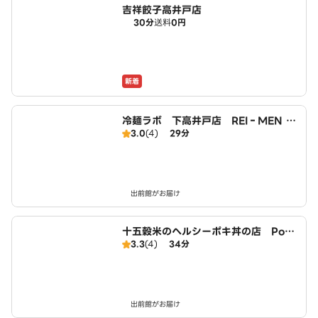
吉祥餃子高井戸店
30分
送料
0円
新着
冷麺ラボ 下高井戸店 REI‐MEN L
3.0
(4)
29分
ABO SHIMOTAKAIDO
出前館がお届け
十五穀米のヘルシーポキ丼の店 Poke
3.3
(4)
34分
Poke 世田谷店
出前館がお届け