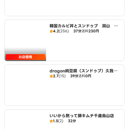
韓国カルビ丼とスンドゥブ 洞山 荻
4.2
(256)
37分
送料
230円
窪店
お店価格
dragon純豆腐（スンドゥブ）久我山
2.7
(15)
39分
送料
0円
店
いいから黙って豚キムチ千歳烏山店
1.5
(2)
32分