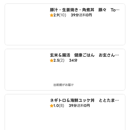
豚汁・生姜焼き・角煮丼 豚々 Ton
2.9
(10)
39分
送料
0円
‐Ton 久我山店
玄米＆腸活 健康ごはん お玄さんの
2.5
(2)
34分
ねばとろ丼 世田谷店
出前館がお届け
ネギトロ＆海鮮ユッケ丼 ととたま
1.0
(8)
39分
送料
0円
久我山店