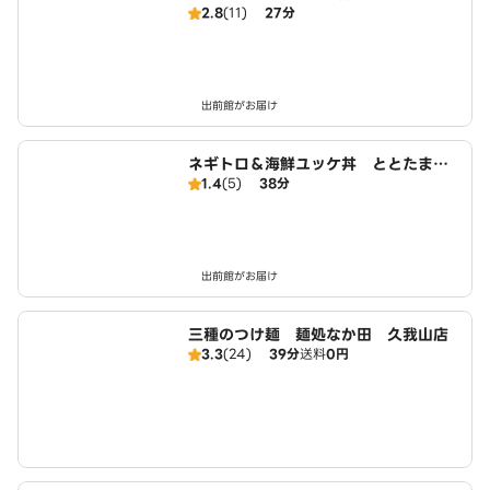
2.8
(11)
27分
キン Authentic Crispy Korean Fri
ed Chicken
出前館がお届け
ネギトロ＆海鮮ユッケ丼 ととたま
1.4
(5)
38分
世田谷店
出前館がお届け
三種のつけ麺 麺処なか田 久我山店
3.3
(24)
39分
送料
0円