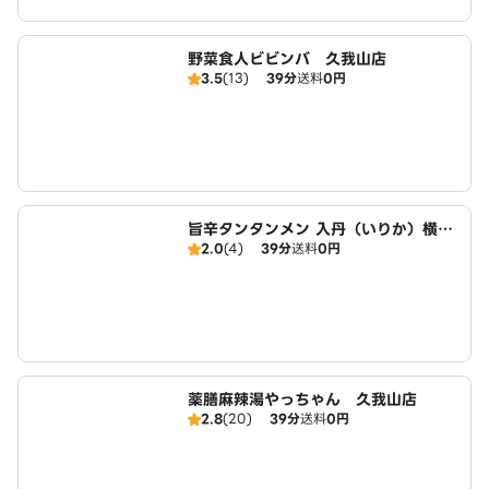
野菜食人ビビンバ 久我山店
3.5
(13)
39分
送料
0円
旨辛タンタンメン 入丹（いりか）横浜
2.0
(4)
39分
送料
0円
スタイル、金家の烈火スープ 杉並店
薬膳麻辣湯やっちゃん 久我山店
2.8
(20)
39分
送料
0円