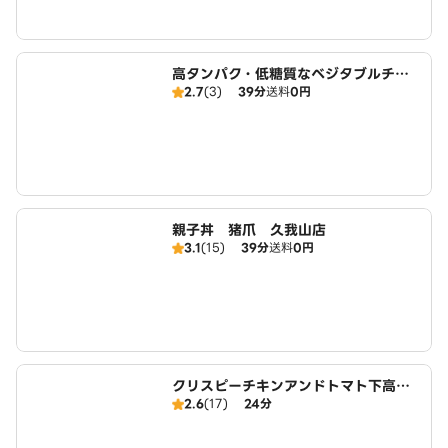
高タンパク・低糖質なベジタブルチキ
2.7
(3)
39分
送料
0円
ンボウル Fresh Chickin Bowl 久
我山店
親子丼 猪爪 久我山店
3.1
(15)
39分
送料
0円
クリスピーチキンアンドトマト下高井
2.6
(17)
24分
戸 CRISPY CHICKEN N' TOMAT
O SHIMOTKAIDO