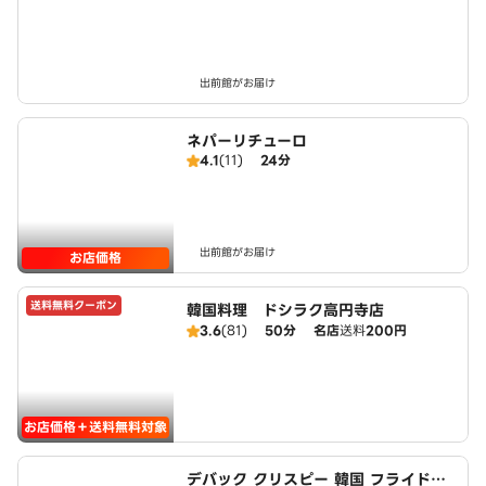
出前館がお届け
ネパーリチューロ
4.1
(11)
24分
出前館がお届け
お店価格
送料無料クーポン
韓国料理 ドシラク高円寺店
3.6
(81)
50分
名店
送料
200円
お店価格＋送料無料対象
デバック クリスピー 韓国 フライドチ