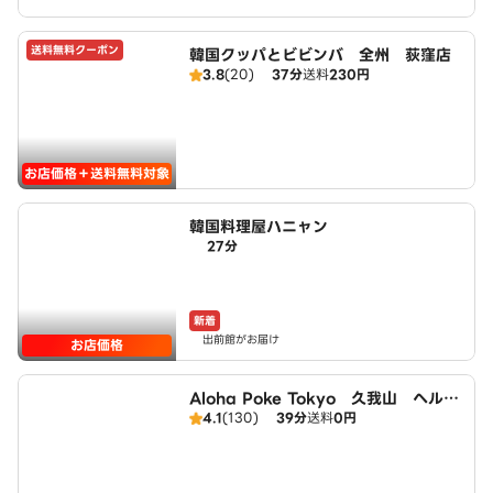
送料無料クーポン
韓国クッパとビビンバ 全州 荻窪店
3.8
(20)
37分
送料
230円
お店価格＋送料無料対象
韓国料理屋ハニャン
27分
新着
出前館がお届け
お店価格
Aloha Poke Tokyo 久我山 ヘルシ
4.1
(130)
39分
送料
0円
ースタイルポキ