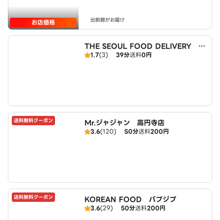
出前館がお届け
お店価格
THE SEOUL FOOD DELIVERY 久
1.7
(3)
39分
送料
0円
我山店
送料無料クーポン
Mr.ジャジャン 高円寺店
3.6
(120)
50分
送料
200円
送料無料クーポン
KOREAN FOOD バプジプ
3.6
(29)
50分
送料
200円