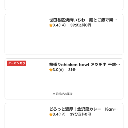
世田谷区焼肉いちわ 麺とご飯で楽し
3.4
(14)
39分
送料
0円
む「ユッケジャン」杉並店
クーポンあり
熱盛りchicken bowl アツチキ 千歳烏
3.0
(6)
31分
山店
出前館がお届け
どろっと濃厚！金沢黒カレー Kanaz
3.4
(19)
39分
送料
0円
awa Curry House 久我山店