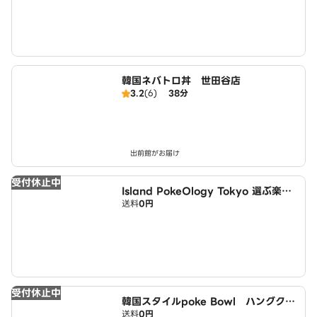
韓国ネバトロ丼 世田谷店
3.2
(6)
38分
出前館がお届け
受付休止中
Island PokeOlogy Tokyo 選ぶ楽し
送料
0円
さ、整ううまさ 杉並店
受付休止中
韓国スタイルpoke Bowl ハングクシ
送料
0円
クボキボウル 杉並店