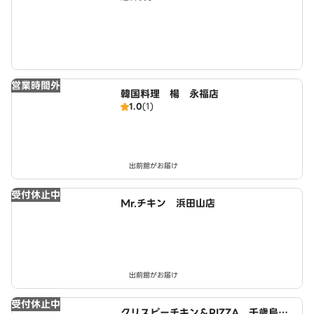
営業時間外
韓国料理 楊 永福店
1.0
(1)
出前館がお届け
受付休止中
Mr.チキン 浜田山店
出前館がお届け
受付休止中
クリスピーチキン＆PIZZA 千歳烏山