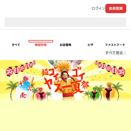
ログイン
会員登録
現在のお届け先：
すべて
韓国料理
お店価格
ピザ
ファストフード
すべて見る
超ゴイゴイヤスー夏祭