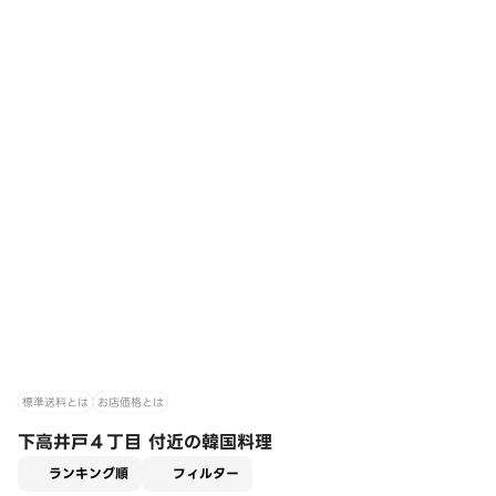
標準送料とは
お店価格とは
下高井戸４丁目 付近の韓国料理
適用なし
ランキング順
フィルター