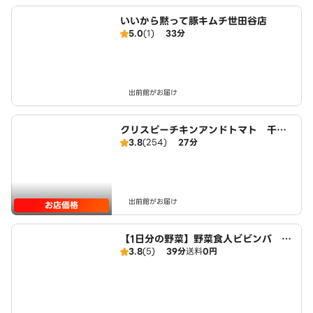
いいから黙って豚キムチ世田谷店
5.0
(1)
33分
出前館がお届け
クリスピーチキンアンドトマト 千歳
3.8
(254)
27分
烏山店 CRISPY CHICKEN N' TO
MATO CHITOSEKARASUYAMA
出前館がお届け
お店価格
【1日分の野菜】野菜食人ビビンバ 久
3.8
(5)
39分
送料
0円
我山店