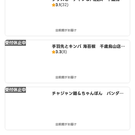
3.1
(32)
店 CRISPY CHICKEN N' PIZZA C
hitosekarasuyama
出前館がお届け
受付休止中
手羽先とキンパ 海苔椒 千歳烏山店
3.3
(8)
Wingchicken ＆ Kimbap Chitose
karasuyama
出前館がお届け
受付休止中
チャジャン麺＆ちゃんぽん パンダ飯
店 韓国式中華 千歳烏山店
出前館がお届け