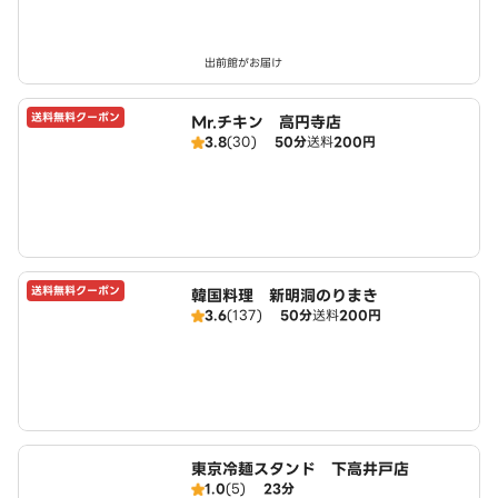
出前館がお届け
送料無料クーポン
Mr.チキン 高円寺店
3.8
(30)
50分
送料
200円
送料無料クーポン
韓国料理 新明洞のりまき
3.6
(137)
50分
送料
200円
東京冷麺スタンド 下高井戸店
1.0
(5)
23分