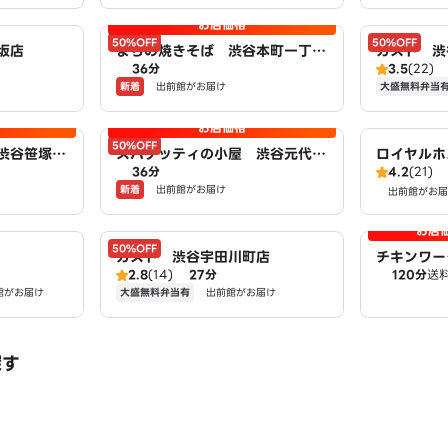
お店価格
50%OFF
50%OFF
坂店
まちの焼きそば 渋谷本町一丁目
ガスト 渋
36分
3.5
(22)
店 powered by LAWSON
新着
大盛無料弁当
出前館がお届け
お店価格
50%OFF
渋谷笹塚二
スパゲッティの小屋 渋谷元代々
ロイヤルホ
36分
4.2
(21)
y LAWSO
木町店 powered by LAWSO
新着
出前館がお届け
N
出前館がお届
お店
50%OFF
ガスト 渋谷宇田川町店
チキンワー
2.8
(14)
27分
120分
送
域店
大盛無料弁当有
館がお届け
出前館がお届け
探す