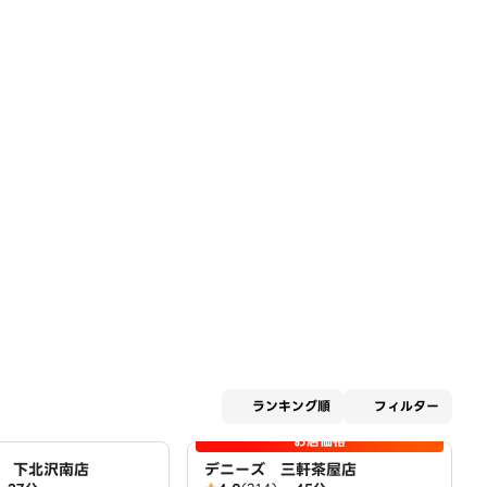
適用な
ランキング順
フィルター
お店価格
 下北沢南店
デニーズ 三軒茶屋店