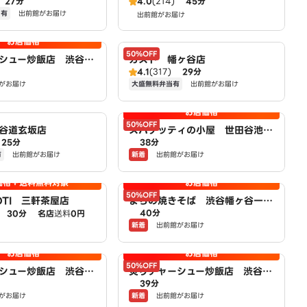
27分
4.0
(214)
45分
ー有
出前館がお届け
出前館がお届け
お店価格
50%OFF
シュー炒飯店 渋谷本
ガスト 幡ヶ谷店
4.1
(317)
29分
powered by LA
大盛無料弁当有
がお届け
出前館がお届け
お店価格
50%OFF
谷道玄坂店
スパゲッティの小屋 世田谷池尻
25分
38分
二丁目店 powered by LAWS
有
新着
出前館がお届け
出前館がお届け
ON
価格＋送料無料対象
お店価格
50%OFF
YOTI 三軒茶屋店
まちの焼きそば 渋谷幡ヶ谷一丁
40分
30分
名店
送料
0円
目店 powered by LAWSON
新着
出前館がお届け
お店価格
お店価格
50%OFF
シュー炒飯店 渋谷元
炙りチャーシュー炒飯店 渋谷幡
39分
powered by LA
ヶ谷一丁目店 powered by LA
新着
がお届け
出前館がお届け
WSON