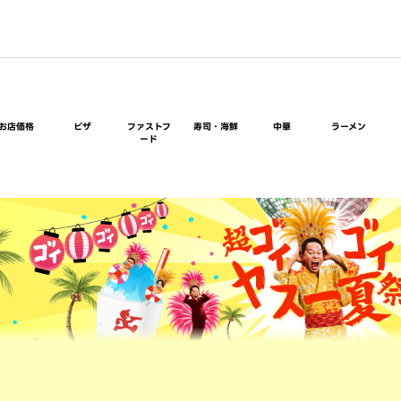
お店価格
ピザ
ファストフ
寿司・海鮮
中華
ラーメン
ード