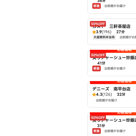
36分
店 powered by L
新着
出前館がお届け
50%OFF
ガスト 三軒茶屋店
3.9
(196)
27分
大盛無料弁当有
出前館がお
お店価格
50%OFF
炙りチャーシュー炒飯
41分
塚二丁目店 powered
新着
出前館がお届け
WSON
お店価格
デニーズ 南平台店
4.3
(126)
32分
出前館がお届け
お店価格
50%OFF
炙りチャーシュー炒飯
31分
池尻二丁目店 powere
新着
出前館がお届け
WSON