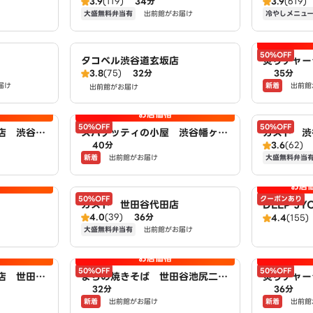
3.9
(119)
34分
3.9
(619)
AWSON
大盛無料弁当有
冷やしメニュ
出前館がお届け
50%OFF
タコベル渋谷道玄坂店
炙りチャー
3.8
(75)
32分
35分
町一丁目店 
新着
届け
出前館
出前館がお届け
WSON
お店価格
50%OFF
50%OFF
店 渋谷笹
スパゲッティの小屋 渋谷幡ヶ谷
ガスト 渋
40分
3.6
(62)
 by LA
一丁目店 powered by LAWS
新着
大盛無料弁当
出前館がお届け
ON
お店
50%OFF
クーポンあり
ガスト 世田谷代田店
DEEP J
4.0
(39)
36分
4.4
(155)
大盛無料弁当有
出前館がお届け
お店価格
50%OFF
50%OFF
店 世田谷
まちの焼きそば 世田谷池尻二丁
炙りチャー
32分
36分
d by LA
目店 powered by LAWSON
代々木町店 
新着
新着
出前館がお届け
出前館
WSON