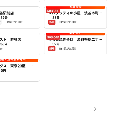
お店価格
50%OFF
谷駅前店
スパゲッティの小屋 渋谷本町一
39分
36分
丁目店 powered by LAWSO
有
新着
出前館がお届け
出前館がお届け
N
お店価格
50%OFF
スト 若林店
まちの焼きそば 渋谷笹塚二丁目
36分
39分
店 powered by LAWSON
新着
出前館がお届け
け
価格＋送料無料対象
クス 東京23区 広
料
0円