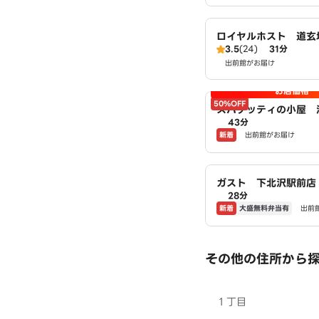
ロイヤルホスト 道玄
3.5
(24)
31分
出前館がお届け
お店価格
50%OFF
スパゲッティの小屋 
43分
丁目店 powered b
新着
出前館がお届け
N
ガスト 下北沢駅前店
28分
新着
大盛無料弁当有
出前
その他の住所から
１丁目