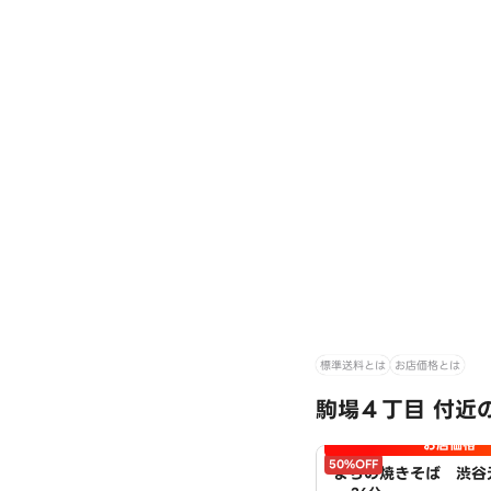
標準送料とは
お店価格とは
駒場４丁目 付近
お店価格
50%OFF
まちの焼きそば 渋谷