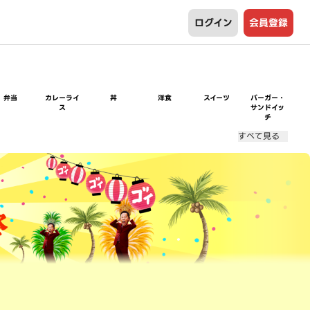
ログイン
会員登録
弁当
カレーライ
丼
洋食
スイーツ
バーガー・
ス
サンドイッ
チ
すべて見る