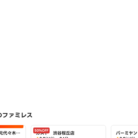
のファミレス
50%OFF
元代々木町
ガスト 渋谷桜丘店
バーミヤン