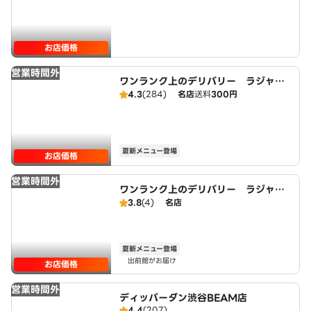
お店価格
営業時間外
ワンランク上のデリバリー ラジャ
ヴェッタ池尻店
4.3
(284)
名店
送料
300円
夏新メニュー登場
お店価格
営業時間外
ワンランク上のデリバリー ラジャ
ヴェッタ中目黒店
3.8
(4)
名店
夏新メニュー登場
出前館がお届け
お店価格
営業時間外
ディッパーダン渋谷BEAM店
4.4
(207)