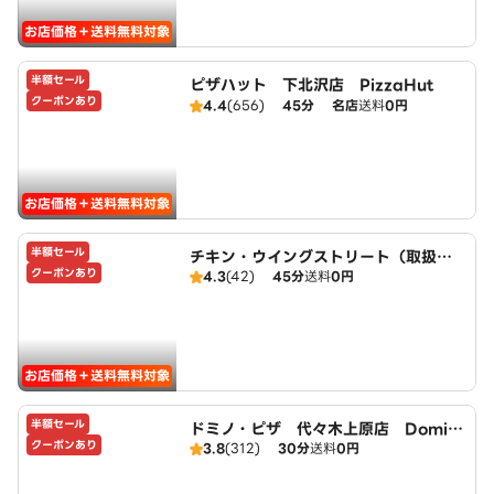
お店価格＋送料無料対象
半額セール
ピザハット 下北沢店 PizzaHut
クーポンあり
4.4
(656)
45分
名店
送料
0円
お店価格＋送料無料対象
半額セール
チキン・ウイングストリート（取扱：
クーポンあり
4.3
(42)
45分
送料
0円
ピザハット下北沢店）
お店価格＋送料無料対象
半額セール
ドミノ・ピザ 代々木上原店 Domin
クーポンあり
3.8
(312)
30分
送料
0円
o's