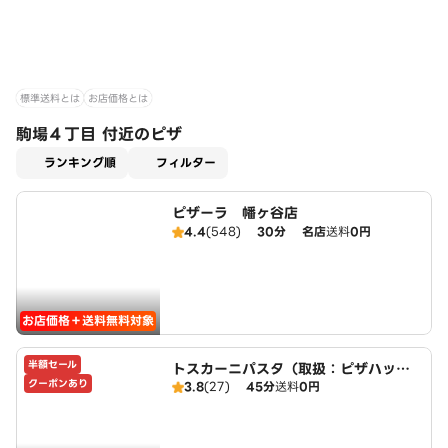
標準送料とは
お店価格とは
駒場４丁目 付近のピザ
適用なし
ランキング順
フィルター
ピザーラ 幡ヶ谷店
4.4
(548)
30分
名店
送料
0円
お店価格＋送料無料対象
半額セール
トスカーニパスタ（取扱：ピザハット
クーポンあり
3.8
(27)
45分
送料
0円
下北沢店）