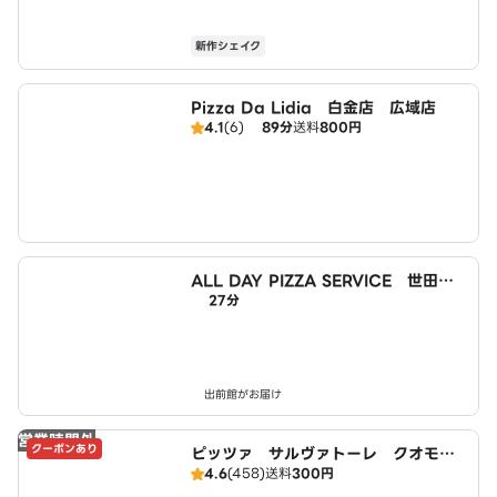
新作シェイク
Pizza Da Lidia 白金店 広域店
4.1
(6)
89分
送料
800円
ALL DAY PIZZA SERVICE 世田谷
27分
代沢店
出前館がお届け
営業時間外
クーポンあり
ピッツァ サルヴァトーレ クオモ
4.6
(458)
送料
300円
代官山店