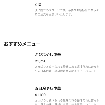
¥10
使い捨てのスプーンです。必要なお客様はこちらよ
りご注文をお願いいたします。
※2023年5月よりカトラリーを有料化しておりま
す。ご理解とご協力の程よろしくお願いいたします。
※写真はイメージです。
おすすめメニュー
えび冷やし中華
¥1,250
さっぱりと食べられる酸味のある醤油だれは昔なが
らの日本の味！具材は定番の錦糸玉子、ハム、トマ
トに特製穂先メンマを盛りました。
五目冷やし中華
¥1,100
さっぱりと食べられる酸味のある醤油だれは昔なが
らの日本の味！具材は定番の錦糸玉子、ハム、トマ