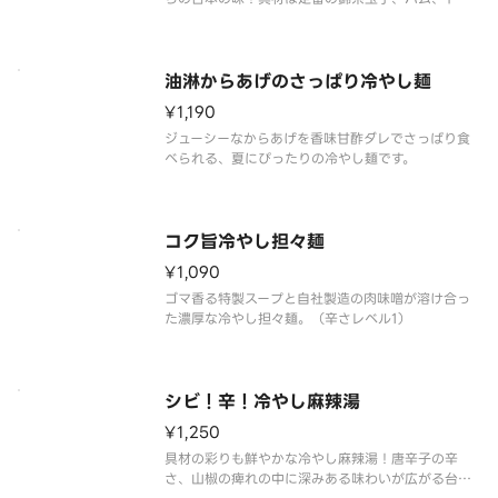
トに特製穂先メンマを盛りました。
油淋からあげのさっぱり冷やし麺
¥1,190
ジューシーなからあげを香味甘酢ダレでさっぱり食
べられる、夏にぴったりの冷やし麺です。
コク旨冷やし担々麺
¥1,090
ゴマ香る特製スープと自社製造の肉味噌が溶け合っ
た濃厚な冷やし担々麺。（辛さレベル1）
シビ！辛！冷やし麻辣湯
¥1,250
具材の彩りも鮮やかな冷やし麻辣湯！唐辛子の辛
さ、山椒の痺れの中に深みある味わいが広がる台湾