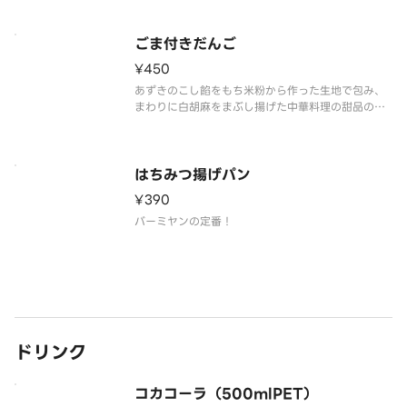
ごま付きだんご
¥450
あずきのこし餡をもち米粉から作った生地で包み、
まわりに白胡麻をまぶし揚げた中華料理の甜品の代
名詞。揚げたてをどうぞ！
はちみつ揚げパン
¥390
バーミヤンの定番！
ドリンク
コカコーラ（500mlPET）