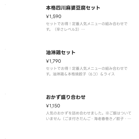
本格四川麻婆豆腐セット
¥1,590
セットでお得！定番人気メニューの組み合わせで
す。（辛さレベル3）
本格四川麻婆豆腐＆本格焼餃子（6コ）＆ライス
油淋鶏セット
¥1,790
セットでお得！定番人気メニューの組み合わせで
す。油淋鶏＆本格焼餃子（6コ）＆ライス
おかず盛り合わせ
¥1,150
人気のおかずを詰め合わせました。※ご飯はついて
いません（ごま付きだんご・海老春巻き／餃子・エ
ビチリ／ザーサイ・ほうれん草・シュウマイ）（海
老のチリソース 辛さレベル1）