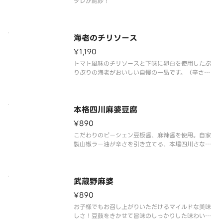
タレが絶妙！
海老のチリソース
¥1,190
トマト風味のチリソースと下味に卵白を使用したぷ
りぷりの海老がおいしい自慢の一品です。（辛さレ
ベル1）
本格四川麻婆豆腐
¥890
こだわりのピーシェン豆板醤、麻辣醤を使用。自家
製山椒ラー油が辛さを引き立てる、本場四川さなが
らの一品！（辛さレベル3）
武蔵野麻婆
¥890
お子様でもお召し上がりいただけるマイルドな美味
しさ！豆鼓をきかせて旨味のしっかりした味わいに