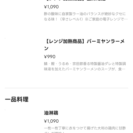
¥1,090
酢の酸味に自家製ラー油のバランスが絶妙なクセに
なる味！（辛さレベル1）※ご家庭の電子レンジで加
熱してお召し上がり頂く商品です。●【レンジ加熱
時間】 500Wの電子レンジで5～6分が目安です。
詳細は商品添付の作り方をご覧ください。
【レンジ加熱商品】バーミヤンラーメ
ン
¥990
鯖・鰹・うるめ・宗田節香る特製醤油ダレと特製調
味液を加えたバーミヤンラーメンのスープが、食感
にこだわった自家製四層麺やメンマとよく合いま
す。渾身の一杯をお楽しみください。
※ご家庭の電子レンジで加熱してお召し上がり頂く
商品です。●【レンジ加熱時間】500Wの電
一品料理
油淋鶏
¥1,090
一枚一枚丁寧に衣をつけて揚げた大判の鶏肉に甘酢