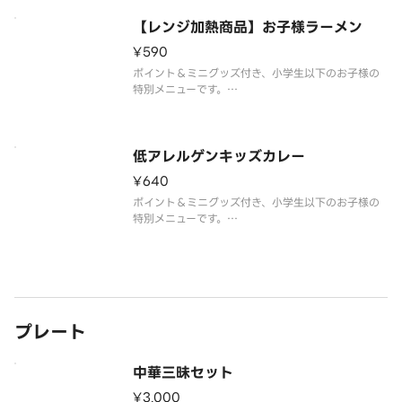
【レンジ加熱商品】お子様ラーメン
¥590
ポイント＆ミニグッズ付き、小学生以下のお子様の
特別メニューです。
※ご家庭の電子レンジで加熱してお召し上がり頂く
商品です。●【レンジ加熱時間】500Wの電子レン
ジで5～6分が目安です。
低アレルゲンキッズカレー
¥640
ポイント＆ミニグッズ付き、小学生以下のお子様の
特別メニューです。
※卵・乳・小麦・そば・落花生（ピーナッツ）・海
老・かに・くるみの8大アレルゲン食材を原材料とし
て使わずに考えたメニューです。
※キッチン内の通常の調理機器と器具を使って調理
しております。
※店内
プレート
中華三昧セット
¥3,000