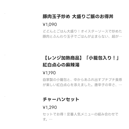
らしい味わいです。別添えでラー油が付きます。
豚肉玉子炒め 大盛りご飯のお得丼
¥1,090
どどんとごはん大盛り！オイスターソースで炒めた
豚肉とふんわり玉子でごはんが止まらない、超がっ
つりメニュー！
【レンジ加熱商品】「小籠包入り！」
紅白点心の麻辣湯
¥1,190
自家製の小籠包と、中からあふれ出すプチプチ食感
が楽しい紅白点心を添えました。唐辛子の辛さ、山
椒の痺れの中に深みある味わいが広がるスープで
す。（辛さレベル1）※春雨限定で販売しておりま
チャーハンセット
す。※ご家庭の電子レンジで加熱してお召し上がり
頂く商品です。●【レンジ加熱時間
¥1,290
セットでお得！定番人気メニューの組み合わせで
す。
チャーハン＆本格焼餃子（6コ）