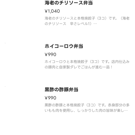
海老のチリソース弁当
¥1,040
海老のチリソースと本格焼餃子（3コ）です。（海老
のチリソース 辛さレベル1）
トマト風味のチリソースと下味に卵白を使用したぷ
りぷりの海老がおいしい自慢の一品です。
ホイコーロウ弁当
¥990
ホイコーロウと本格焼餃子（3コ）です。店内仕込み
の豚肉と自家製ダレでごはんが進む一品！
黒酢の酢豚弁当
¥990
黒酢の酢豚と本格焼餃子（3コ）です。赤身部分の多
いもも肉を使用し、しっかりした肉の旨味が楽しめ
ます。鎮江香酢（中国4大酢）を使用した甘味と酸味
のバランスが絶妙！※時期により食材を変更する場
合がございます。