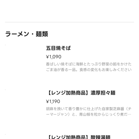
ラーメン・麺類
五目焼そば
¥1,090
香ばしい焼そばに海鮮とたっぷり野菜の餡をかけた
ごま油が香る一品。食感の変化もお楽しみください
【レンジ加熱商品】濃厚担々麺
¥1,190
胡麻を挽いて香り豊かに仕上げた自家製芝麻醤（チ
ーマージャン）と、青山椒を粒からじっくり煮だし
て香りを移した香味油を使用。ゴマ香る特製スープ
と自社製造の肉味噌が溶け合った濃厚な担々麺で
す。（辛さレベル1） ※ご家庭の電子レンジで加熱し
てお召し上がり頂く商品です。
【レンジ加熱商品】酸辣湯麺