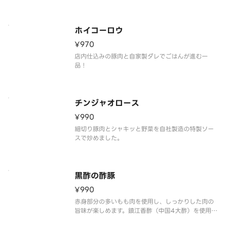
仕上げました。
ホイコーロウ
¥970
店内仕込みの豚肉と自家製ダレでごはんが進む一
品！
チンジャオロース
¥990
細切り豚肉とシャキッと野菜を自社製造の特製ソー
スで炒めました。
黒酢の酢豚
¥990
赤身部分の多いもも肉を使用し、しっかりした肉の
旨味が楽しめます。鎮江香酢（中国4大酢）を使用し
た甘味と酸味のバランスが絶妙！※時期により食材