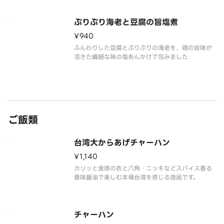
を変更する場合がございます。
ぷりぷり海老と豆腐の旨塩煮
¥940
ふんわりした豆腐とぷりぷりの海老を、鶏の旨味が
活きた繊細な味の塩あんかけで包みました
ご飯類
台湾大からあげチャーハン
¥1,140
カリッと食感の衣と八角・ニッキなどスパイス香る
香味醤油で楽しむ本場台湾を感じる逸品です。
チャーハン