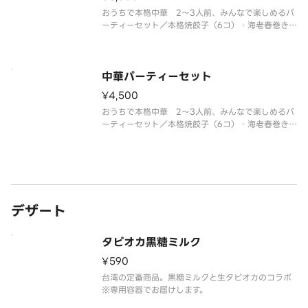
おうちで本格中華 2～3人前、みんなで楽しめるパ
ーティーセット／本格焼餃子（6コ）・海老春巻き
（3本）・フライドポテト・おつまみ焼ビーフン・か
らあげ（6コ）・蒸し鶏の胡麻ソース・肉シュウマイ
（5コ）
中華パーティーセット
¥4,500
おうちで本格中華 2～3人前、みんなで楽しめるパ
ーティーセット／本格焼餃子（6コ）・海老春巻き
（3本）・黒酢の酢豚・海老のチリソース（辛さレベ
ル1）・からあげ（6コ）・チンジャオロース・肉シ
ュウマイ（5コ）
デザート
タピオカ黒糖ミルク
¥590
台湾の定番商品。黒糖ミルクと生タピオカのコラボ
※専用容器でお届けします。