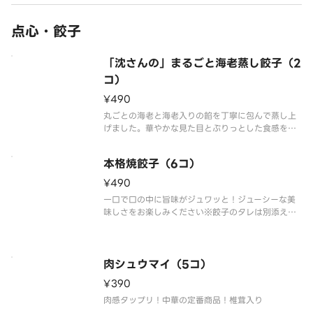
点心・餃子
「沈さんの」まるごと海老蒸し餃子（2
コ）
¥490
丸ごとの海老と海老入りの餡を丁寧に包んで蒸し上
げました。華やかな見た目とぷりっとした食感をお
楽しみください
本格焼餃子（6コ）
¥490
一口で口の中に旨味がジュワッと！ジューシーな美
味しさをお楽しみください※餃子のタレは別添えで
お届けします。
肉シュウマイ（5コ）
¥390
肉感タップリ！中華の定番商品！椎茸入り