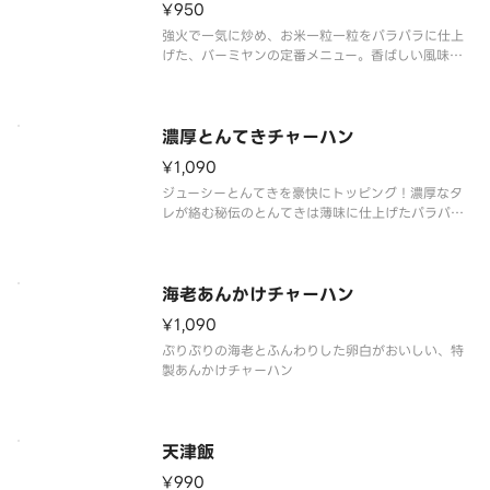
¥950
強火で一気に炒め、お米一粒一粒をパラパラに仕上
げた、バーミヤンの定番メニュー。香ばしい風味が
食欲をそそる、シンプルながらも奥深い一品です
濃厚とんてきチャーハン
¥1,090
ジューシーとんてきを豪快にトッピング！濃厚なタ
レが絡む秘伝のとんてきは薄味に仕上げたパラパラ
チャーハンとの相性抜群です
海老あんかけチャーハン
¥1,090
ぷりぷりの海老とふんわりした卵白がおいしい、特
製あんかけチャーハン
天津飯
¥990