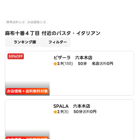
標準送料とは
お店価格とは
麻布十番４丁目 付近のパスタ・イタリアン
適用なし
ランキング順
フィルター
50%OFF
ピザーラ 六本木店
3.9
(188)
50分
名店
送料
0円
お店価格＋送料無料対象
SPALA 六本木店
2.9
(8)
50分
送料
0円