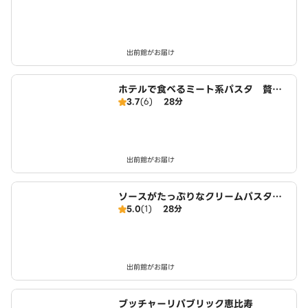
出前館がお届け
ホテルで食べるミート系パスタ 贅沢o
3.7
(6)
28分
r超贅沢 六本木店
出前館がお届け
ソースがたっぷりなクリームパスタ
5.0
(1)
28分
六本木 クリーム天国
出前館がお届け
ブッチャーリパブリック恵比寿