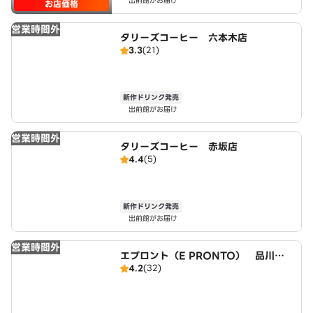
出前館がお届け
お店価格
営業時間外
タリーズコーヒー 六本木店
3.3
(21)
新作ドリンク発売
出前館がお届け
営業時間外
タリーズコーヒー 赤坂店
4.4
(5)
新作ドリンク発売
出前館がお届け
営業時間外
エプロント（E PRONTO） 品川シ
4.2
(32)
ーズンテラス店