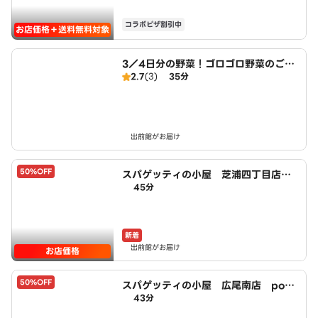
コラボピザ割引中
お店価格＋送料無料対象
3／4日分の野菜！ゴロゴロ野菜のごち
2.7
(3)
35分
そうスープ～ベジブロ 大門店
出前館がお届け
50%OFF
スパゲッティの小屋 芝浦四丁目店 p
45分
owered by LAWSON
新着
出前館がお届け
お店価格
50%OFF
スパゲッティの小屋 広尾南店 pow
43分
ered by LAWSON