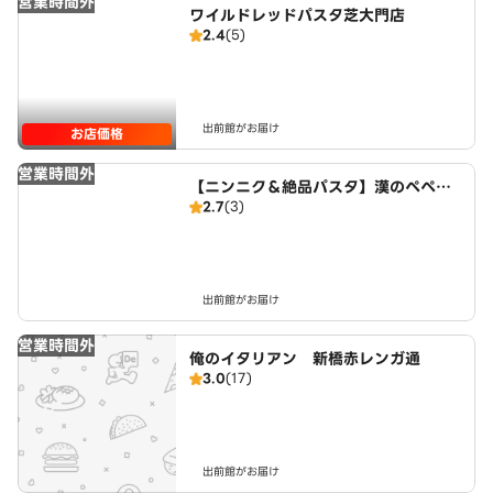
営業時間外
ワイルドレッドパスタ芝大門店
2.4
(5)
出前館がお届け
お店価格
営業時間外
【ニンニク＆絶品パスタ】漢のペペロ
2.7
(3)
ンチーノ 田町店
出前館がお届け
営業時間外
俺のイタリアン 新橋赤レンガ通
3.0
(17)
出前館がお届け