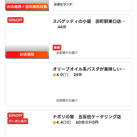
お得なランチ
お店価格＋送料無料対象
50%OFF
スパゲッティの小屋 田町駅東口店 p
46分
owered by LAWSON
新着
出前館がお届け
お店価格
オリーブオイル系パスタが美味しい
4.0
(7)
24分
リストランテ・プーリアの風 六本木
店
出前館がお届け
50%OFF
ナポリの窯 五反田ケータリング店
クーポンあり
4.4
(58)
60分
送料
0円