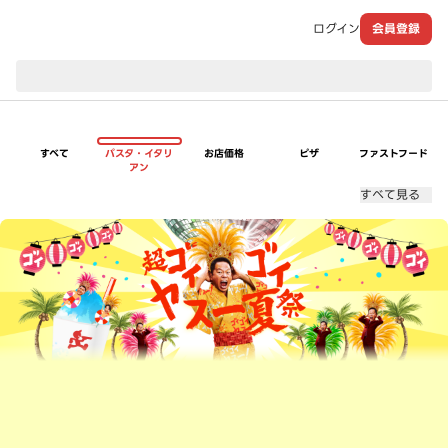
ログイン
会員登録
現在のお届け先：
すべて
パスタ・イタリ
お店価格
ピザ
ファストフード
アン
すべて見る
超ゴイゴイヤスー夏祭