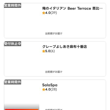
営業時間外
俺のイタリアン Beer Terrace 恵比寿
4.0
(39)
ガーデンプレイス
出前館がお届け
受付休止中
クレープよしあき麻布十番店
5.0
(6)
出前館がお届け
営業時間外
SalaSpa
4.0
(28)