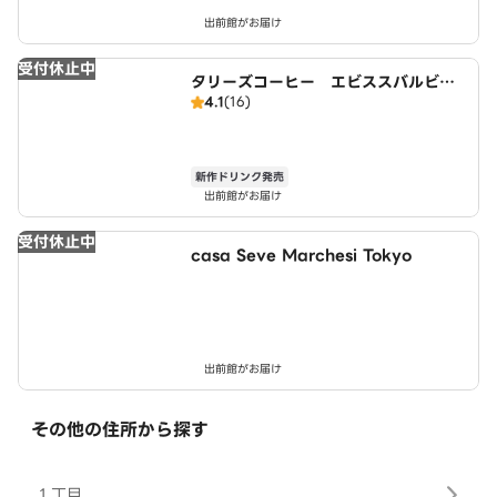
出前館がお届け
受付休止中
タリーズコーヒー エビススバルビル
4.1
(16)
店
新作ドリンク発売
出前館がお届け
受付休止中
casa Seve Marchesi Tokyo
出前館がお届け
その他の住所から探す
１丁目