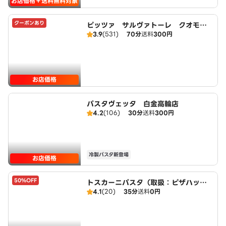
お店価格＋送料無料対象
クーポンあり
ピッツァ サルヴァトーレ クオモ
3.9
(531)
70分
送料
300円
白金店
お店価格
パスタヴェッタ 白金高輪店
4.2
(106)
30分
送料
300円
冷製パスタ新登場
お店価格
50%OFF
トスカーニパスタ（取扱：ピザハット
4.1
(20)
35分
送料
0円
恵比寿店）