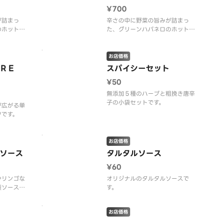
¥700
が詰まっ
辛さの中に野菜の旨みが詰まっ
のホットソ
た、グリーンハバネロのホットソ
ース。 ※１箱１０袋入りです。
お店価格
ＵＲＥ
スパイシーセット
¥50
無添加５種のハーブと粗挽き唐辛
子の小袋セットです。
が広がる単
ツです。
お店価格
ソース
タルタルソース
¥60
やリンゴな
オリジナルのタルタルソースで
製ソースで
す。
お店価格