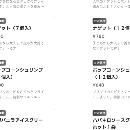
つきになる美味しさのフライ
人気のナゲットとポテ
キンと人気のポテトを組み合
組み合わせ！ナゲット
たお得なサイドメニューで
ステッドポテト５本入
フライドチキン２本・ロース
価格
お店価格
ドポテト５本
ゲット（７個入）
ナゲット（１２個
00
¥780
もから大人まで誰もが大好き
子どもから大人まで誰
ゲットです！
なナゲットです！
価格
お店価格
ップコーンシュリンプ
ポップコーンシュ
７個入）
（１２個入）
00
¥640
プリのエビをさくっとフライ
プリプリのエビをさく
ました。特製のタルタルソー
にしました。特製のタ
どうぞ！！ ※タルタルソー
スでどうぞ！！ ※タ
き
ス付き
価格
お店価格
製バニラアイスクリー
ハバネロソースグ
ホット１袋