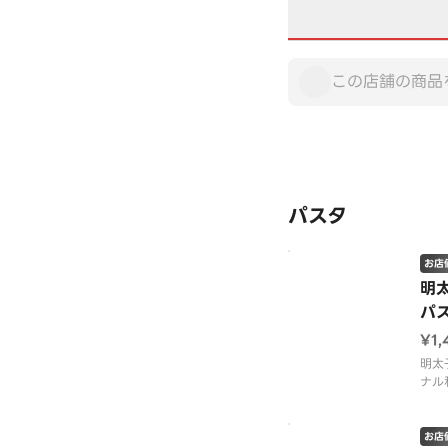
パスタ
お店
明
パ
¥1,
明太
ナル
す。
使用
カ・
お店