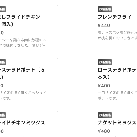
て焼き上げました。 ※プラ
になる美味しさ！！
ック資源循環法の施行に伴
価格
お店価格
スプーンを有料（１本１０
なしフライドチキン
フレンチフライ
とさせていただきます。 ※
２個入）
¥440
ーンは、サイドメニューにご
ます。
80
ポテトのホクホク感と
が後を引くおいしさで
ーシーな鶏ムネ肉に数種のス
スで味付けをした、オリジナ
骨なしフライドチキンです。
価格
お店価格
ーステッドポテト（５
ローステッドポテ
入）
本入）
50
¥400
サイズのほくほくハッシュド
一口サイズのほくほく
トです。
ポテトです。
価格
お店価格
ライドチキンミックス
ナゲットミックス
00
¥480