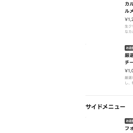
は別
カ
資源
ル
クを
いた
¥1,
生ク
なカ
メザ
わい
ーラ
お店
パル
厳
パー
チ
の施
（１
¥1,
厳選
し、
しく
ンチ
ース
リッ
サイドメニュー
ＥＶ
ＥＶ
す。
お店
フ