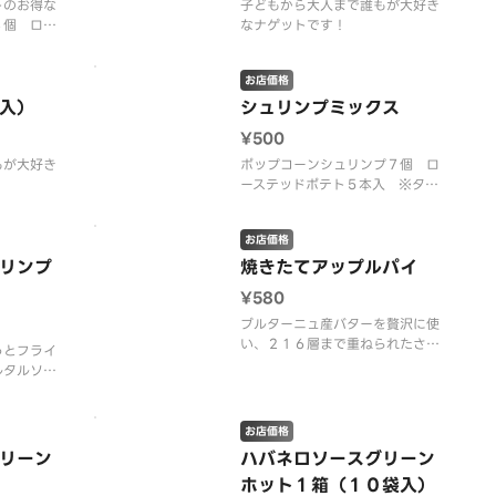
トのお得な
子どもから大人まで誰もが大好き
３個 ロー
なナゲットです！
お店価格
入）
シュリンプミックス
¥500
もが大好き
ポップコーンシュリンプ７個 ロ
ーステッドポテト５本入 ※タル
タルソース付き
お店価格
リンプ
焼きたてアップルパイ
¥580
ブルターニュ産バターを贅沢に使
い、２１６層まで重ねられたさく
っとフライ
さくのパイ生地にたっぷりのりん
ルタルソー
ごを包み込んだ、シナモン風味の
ルタルソー
アップルパイです。
お店価格
リーン
ハバネロソースグリーン
ホット１箱（１０袋入）