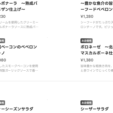
添えです。 ※プラスチック
製ガーリックソースを
ルボナーラ 〜熟成パ
〜豊かな魚介の旨
循環法の施行に伴い、フォー
することで、ガーリッ
メザン仕上げ〜
ーフードペペロン
有料（１本１０円）とさせて
シャルを最大限に引き
だきます。 ※フォー
しさやコクのある旨み
230
¥1,280
リームを使用したクリーミー
シーフードがたっぷり
ルボナーラソースに熟成パル
ロンチーノです。ピリ
ンチーズで仕上げた濃厚な味
辛味の中にガーリック
のパスタです！ ＜カルボナ
ーフードの風味が広が
ソース＞ 厚切りベーコン・
＜ガーリックソース＞
価格
お店価格
メザンチーズ・ブラックペッ
カ・貝柱・ガーリック
選ベーコンのペペロン
ボロネーゼ 〜北
 ※プラスチック資源循環法
辛子・パセリ・ＥＶオ
ーノ
マスカルポーネ仕
行に伴い、フォークを有料
ル（別添） ※ＥＶオ
本１０円）とさせて
ルは別添えです。 ※
080
¥1,380
したスモークベーコンを使用
旨味豊かな粗挽き肉を
特製ガーリックソースで香ば
と赤ワインでじっくり
仕上げたたシンプルなペペロ
ロネーゼ。 ＜ボロネ
ーノです。 ＜ガーリックソ
＞ パルメザンチーズ
＞ スモークベーコン・ガー
ポーネチーズ・パセリ
クチップ・唐辛子・パセリ・
チック資源循環法の施
オリーブオイル（別添） ※
フォークを有料（１本
オリーブオイルは別添えで
させていただきます。
 ※プラスチック資
クは、サイドメニュー
価格
お店価格
ォーシーズンサラダ
シーザーサラダ