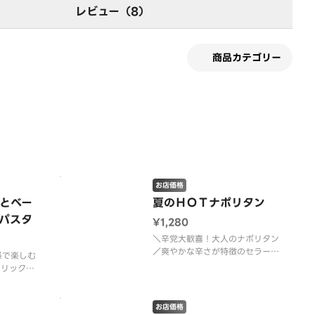
レビュー（8）
商品カテゴリー
す
お店価格
とベー
夏のＨＯＴナポリタン
パスタ
¥1,280
＼辛党大歓喜！大人のナポリタン
／爽やかな辛さが特徴のセラーノ
感で楽しむ
ペッパーを使用した、ピザーラ特
ーリックの
製のナポリタン。ナポリタンなら
インパクト
ではの懐かしい甘みのある味わい
んにくだけ
に、突き抜ける辛さが加わり、こ
リックや特
お店価格
れまでにない新しい美味しさに仕