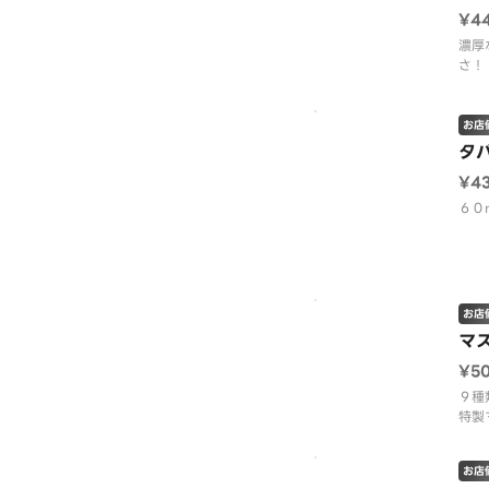
¥4
濃厚
さ！
法の
（１
ます
お店
ニュ
タ
¥4
６０
お店
マ
¥5
９種
特製
お店