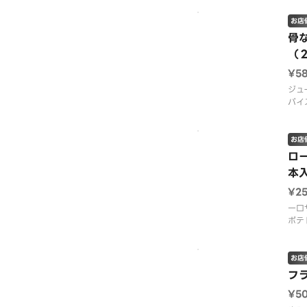
乗せ
スチ
お店
い、
骨
円）
（
スプ
ざい
¥5
ジュ
パイ
ルの
お店
ロ
本
¥2
一口
ポテ
お店
フ
¥5