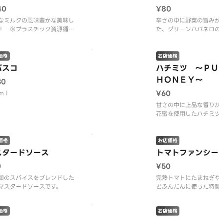
40
¥80
なミルクの風味豊かな美味し
辛さの中に野菜の旨み
！ ※プラスチック資源循環
た、グリーンハバネロ
施行に伴い、スプーンを有料
ース。
本１０円）とさせていただき
。 ※スプーンは、サイドメ
価格
お店価格
ーにございます。
バスコ
ハチミツ 〜Ｐ
ＨＯＮＥＹ〜
30
¥60
ｍｌ
甘さの中に上品な香り
花蜜を使用したハチミ
価格
お店価格
スタードソース
トマトファンシー
0
¥50
類のスパイスをブレンドした
完熟トマトにたまねぎ
マスタードソースです。
どふんだんに使った特
す。
価格
お店価格