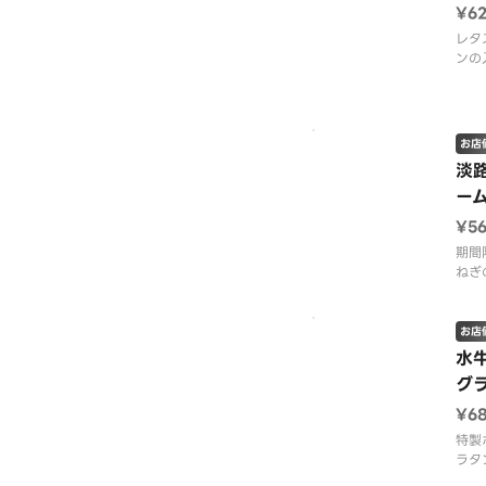
¥6
レタ
ンの
す！
種類
スチ
い、
お店
円）
淡
フォ
ー
ざい
¥5
期間
ねぎ
リー
しい
ラス
お店
い、
水
円）
グ
スプ
ざい
¥6
特製
ラタ
いの