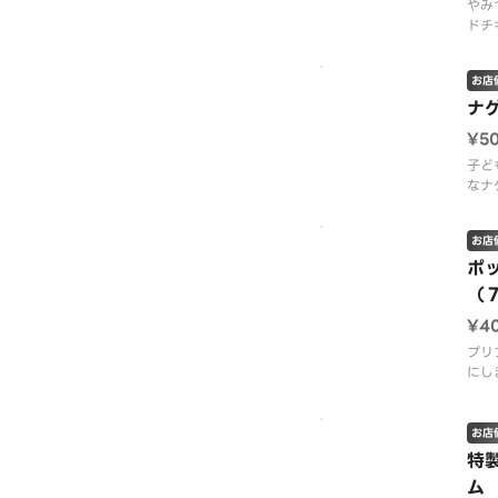
やみ
ドチ
わせ
す。
お店
テッ
ナ
¥5
子ど
なナ
お店
ポ
（
¥4
プリ
にし
スで
ス付
お店
特
ム