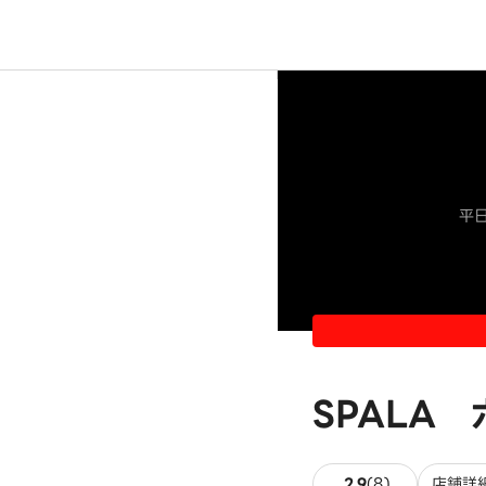
平日
SPALA
8件のレビュ
2.9
(
8
)
店舗詳