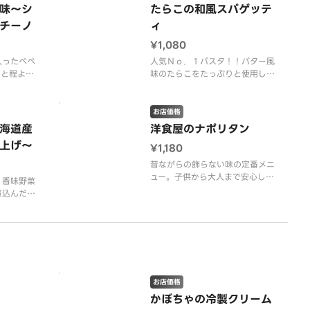
一緒に使用
味〜シ
たらこの和風スパゲッテ
上げました。具材には、粗びきソ
クのポテン
チーノ
ィ
ーセージとチョリソの
出し、香ば
¥1,080
入ったペペ
人気Ｎｏ．１パスタ！！バター風
っと程よい
味のたらこをたっぷりと使用した
の香りとシ
特製たらこソースがパスタに絡み
ります。
あう、大人気メニューです！お好
エビ・イ
みでのりをかけてお召し上がりく
お店価格
チップ・唐
ださい。 ＜たらこソース＞ た
海道産
洋食屋のナポリタン
リーブオイ
らこ・小ねぎ・のり（別添） ※
上げ〜
¥1,180
リーブオイ
のりは別添えです。 ※プラスチ
プ
ック資源循環法の施行
昔ながらの飾らない味の定番メニ
ュー。子供から大人まで安心して
、香味野菜
お召し上がりいただけるパスタで
煮込んだボ
す。 ＜ナポリタンソース＞ 粗
ーゼソース
びきソーセージ・マッシュルー
・マスカル
ム・オニオン・ピーマン・パセ
 ※プラス
リ ※プラスチック資源循環法の
行に伴い、
施行に伴い、フォークを有料（１
１０円）と
本１０円）とさせていただ
 ※フォー
お店価格
かぼちゃの冷製クリーム