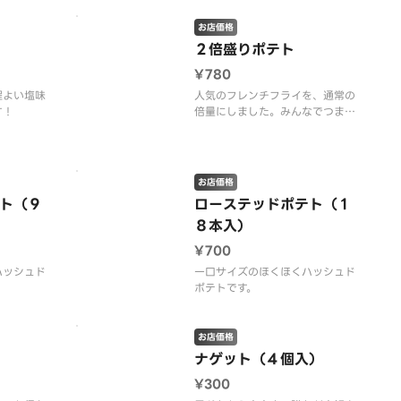
になる美味しさ！！
お店価格
２倍盛りポテト
¥780
程よい塩味
人気のフレンチフライを、通常の
す！
倍量にしました。みんなでつまん
で、たっぷり食べられる、大満足
のボリュームです。
お店価格
ト（９
ローステッドポテト（１
８本入）
¥700
ハッシュド
一口サイズのほくほくハッシュド
ポテトです。
お店価格
ナゲット（４個入）
¥300