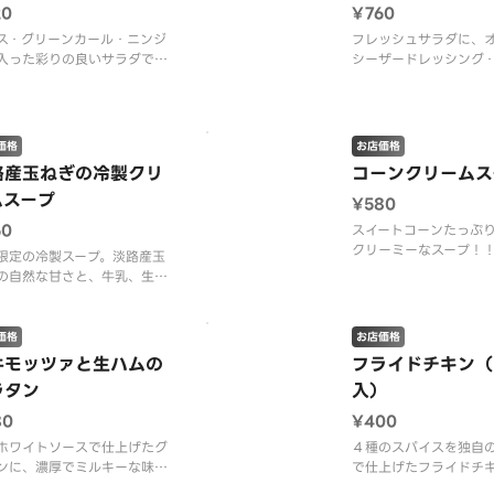
20
¥760
ス・グリーンカール・ニンジ
フレッシュサラダに、
入った彩りの良いサラダで
シーザードレッシング
こだわりのドレッシングを２
ン・パルメザンチーズ
の中から選べます！ ※プラ
良く組み合わせた人気
ック資源循環法の施行に伴
※プラスチック資源循
フォークを有料（１本１０
行に伴い、フォークを
価格
お店価格
とさせていただきます。 ※
１０円）とさせていた
路産玉ねぎの冷製クリ
コーンクリームス
ークは、サイドメニューにご
※フォークは、サイド
ムスープ
ます。
にございます。
¥580
60
スイートコーンたっぷ
クリーミーなスープ！
限定の冷製スープ。淡路産玉
スチック資源循環法の
の自然な甘さと、牛乳、生ク
い、スプーンを有料（
ムのコクが混ざり合った、優
円）とさせていただき
味わいのスープです。 ※プ
スプーンは、サイドメ
チック資源循環法の施行に伴
価格
お店価格
ざいます。
スプーンを有料（１本１０
牛モッツァと生ハムの
フライドチキン（
とさせていただきます。 ※
ラタン
入）
ーンは、サイドメニューにご
ます。
80
¥400
ホワイトソースで仕上げたグ
４種のスパイスを独自
ンに、濃厚でミルキーな味わ
で仕上げたフライドチ
水牛モッツァレラと生ハムを
しっとり柔らかい鶏肉