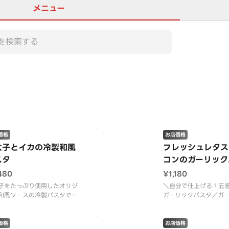
メニュー
この店舗は全商品お店価格で
価格
お店価格
太子とイカの冷製和風
フレッシュレタス
スタ
コンのガーリック
480
¥1,180
子をたっぷり使用したオリジ
＼自分で仕上げる！五
和風ソースの冷製パスタで
ガーリックパスタ／ガ
平麺パスタ特製リングイネを
香りが食欲をそそる、
。 ＜明太子ソース＞ イ
抜群のひと皿。生のに
小ねぎ・のり（別添）※のり
でなく、フライドガー
価格
お店価格