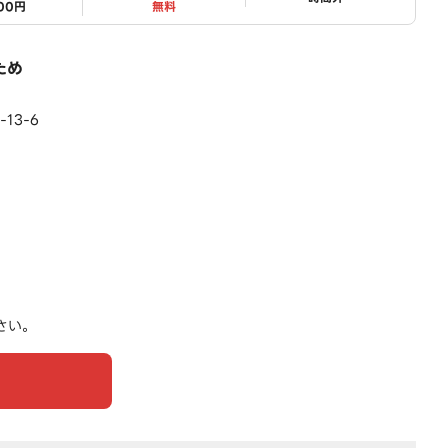
500円
無料
ため
13-6
さい。