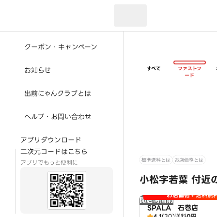
現在のお届け先：
クーポン・キャンペーン
すべて
ファストフ
お知らせ
ード
出前にゃんクラブとは
ヘルプ・お問い合わせ
アプリダウンロード
二次元コードはこちら
標準送料とは
お店価格とは
アプリでもっと便利に
小松字若葉 付近
お店価格＋送料無
開店時間前
SPALA 石巻店
4.1
(30)
送料
0円