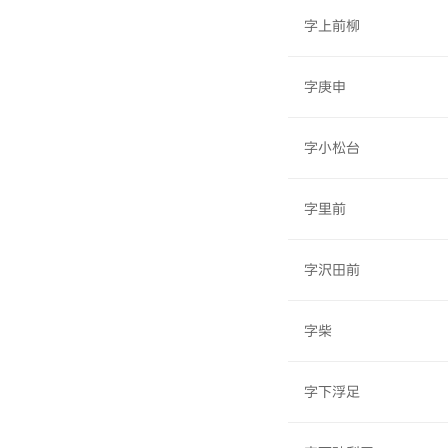
字上前柳
字庚申
字小松台
字里前
字沢田前
字柴
字下浮足