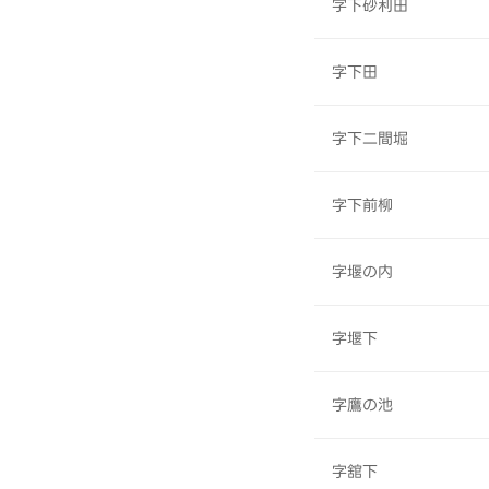
字下砂利田
字下田
字下二間堀
字下前柳
字堰の内
字堰下
字鷹の池
字舘下