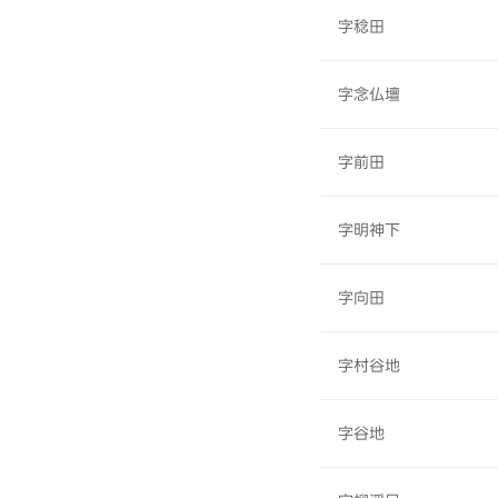
字稔田
字念仏壇
字前田
字明神下
字向田
字村谷地
字谷地