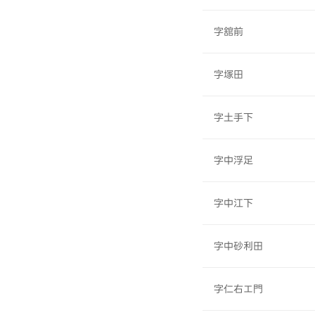
字舘前
字塚田
字土手下
字中浮足
字中江下
字中砂利田
字仁右エ門