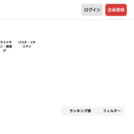
ログイン
会員登録
フライドチ
パスタ・イタ
キン・唐揚
リアン
げ
適用な
ランキング順
フィルター