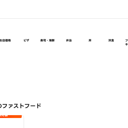
お店価格
ピザ
寿司・海鮮
弁当
丼
洋食
のファストフード
料対象