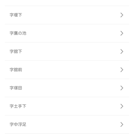
字堰下
字鷹の池
字舘下
字舘前
字塚田
字土手下
字中浮足