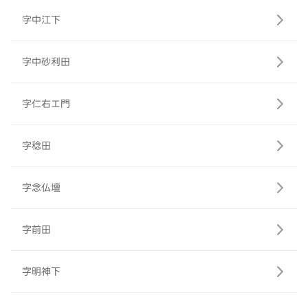
字中江下
字中砂利田
字仁右エ門
字稔田
字念仏壇
字前田
字明神下