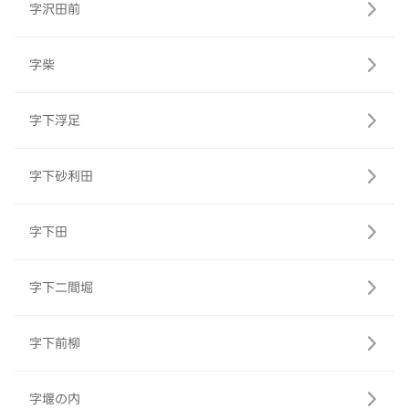
字沢田前
字柴
字下浮足
字下砂利田
字下田
字下二間堀
字下前柳
字堰の内