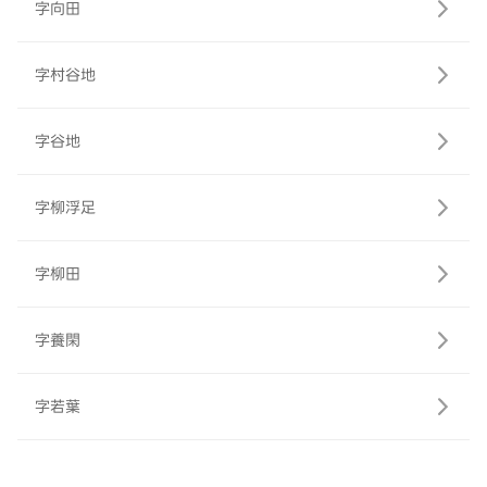
字向田
字村谷地
字谷地
字柳浮足
字柳田
字養閑
字若葉