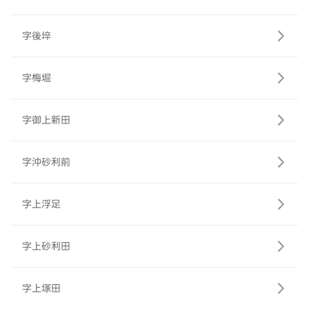
字後埣
字梅堀
字御上新田
字沖砂利前
字上浮足
字上砂利田
字上塚田