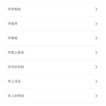
字伊勢前
字後埣
字梅堀
字御上新田
字沖砂利前
字上浮足
字上砂利田