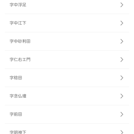
字中浮足
字中江下
字中砂利田
字仁右エ門
字稔田
字念仏壇
字前田
字明神下