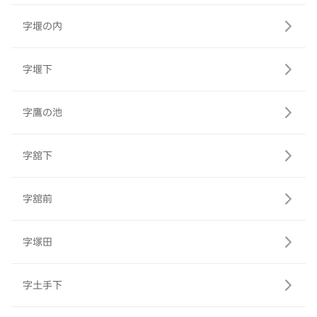
字堰の内
字堰下
字鷹の池
字舘下
字舘前
字塚田
字土手下