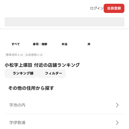
ログイン
会員登録
現在のお届け先：
すべて
寿司・海鮮
弁当
丼
標準送料とは
お店価格とは
小松字上塚田 付近の店舗ランキング
適用なし
ランキング順
フィルター
その他の住所から探す
字池の内
字伊勢浦