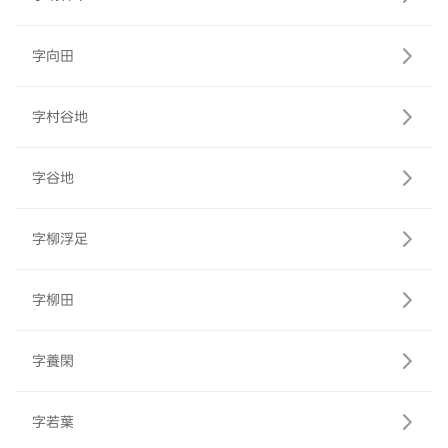
字向田
字村谷地
字谷地
字柳浮足
字柳田
字養閑
字若葉