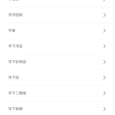
字沢田前
字柴
字下浮足
字下砂利田
字下田
字下二間堀
字下前柳