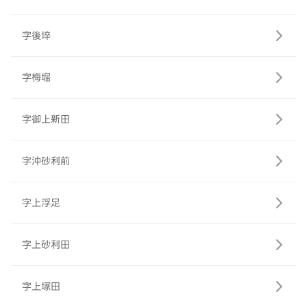
字後埣
字梅堀
字御上新田
字沖砂利前
字上浮足
字上砂利田
字上塚田