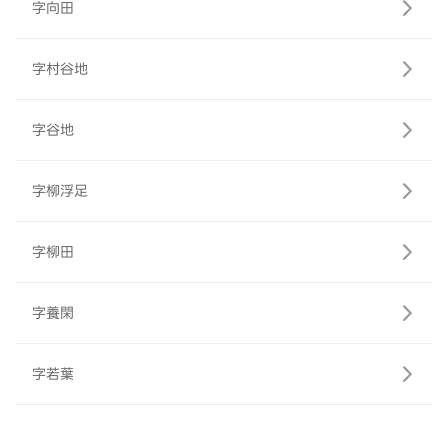
字向田
字村谷地
字谷地
字柳浮足
字柳田
字養閑
字若葉