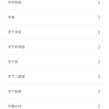
字沢田前
字柴
字下浮足
字下砂利田
字下田
字下二間堀
字下前柳
字堰の内