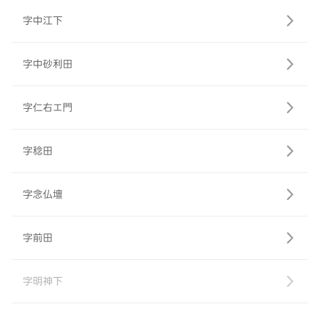
字中江下
字中砂利田
字仁右エ門
字稔田
字念仏壇
字前田
字明神下