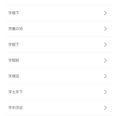
字堰下
字鷹の池
字舘下
字舘前
字塚田
字土手下
字中浮足