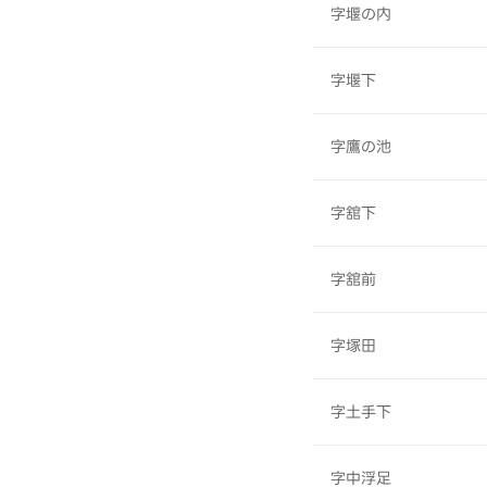
字堰の内
字堰下
字鷹の池
字舘下
字舘前
字塚田
字土手下
字中浮足