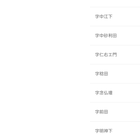
字中江下
字中砂利田
字仁右エ門
字稔田
字念仏壇
字前田
字明神下