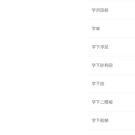
字沢田前
字柴
字下浮足
字下砂利田
字下田
字下二間堀
字下前柳