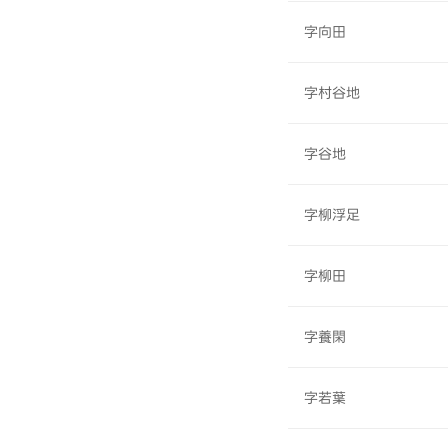
字向田
字村谷地
字谷地
字柳浮足
字柳田
字養閑
字若葉