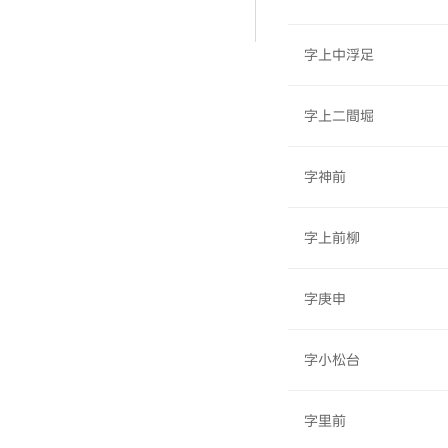
字上中浮足
字上二間堀
字神前
字上前柳
字庚申
字小松台
字里前