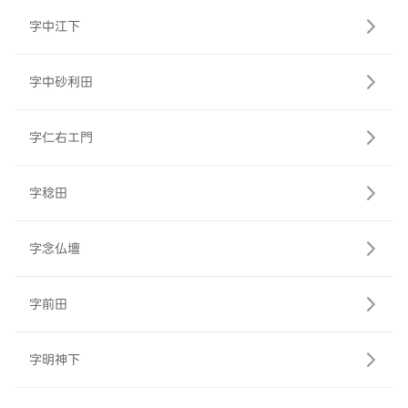
字中江下
字中砂利田
字仁右エ門
字稔田
字念仏壇
字前田
字明神下