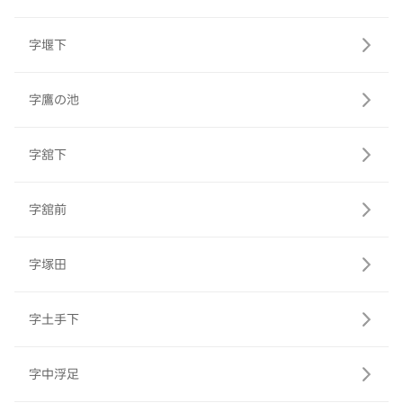
字堰下
字鷹の池
字舘下
字舘前
字塚田
字土手下
字中浮足