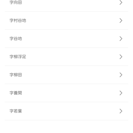
字向田
字村谷地
字谷地
字柳浮足
字柳田
字養閑
字若葉