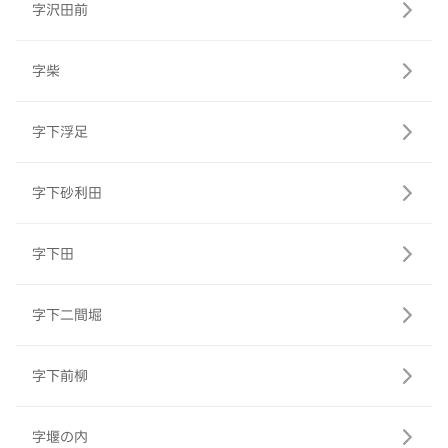
字沢田前
字柴
字下浮足
字下砂利田
字下田
字下二間堀
字下前柳
字堰の内