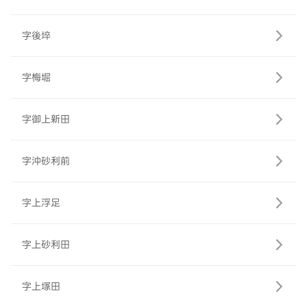
字後埣
字梅堀
字御上新田
字沖砂利前
字上浮足
字上砂利田
字上塚田