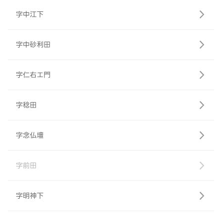
字中江下
字中砂利田
字仁右エ門
字稔田
字念仏壇
字前田
字明神下