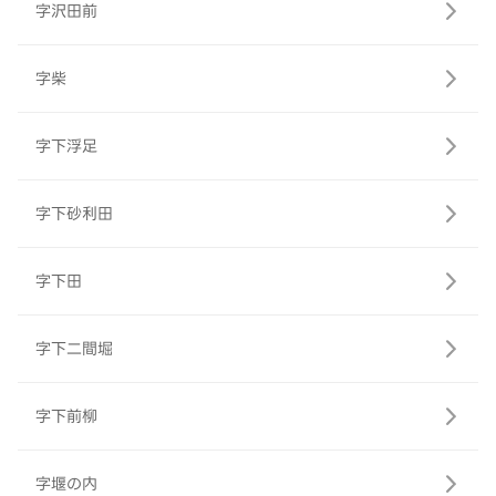
字沢田前
字柴
字下浮足
字下砂利田
字下田
字下二間堀
字下前柳
字堰の内