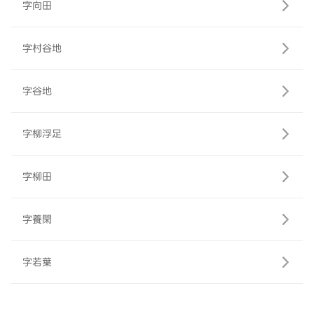
字向田
字村谷地
字谷地
字柳浮足
字柳田
字養閑
字若葉