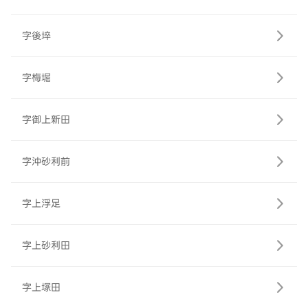
字後埣
字梅堀
字御上新田
字沖砂利前
字上浮足
字上砂利田
字上塚田