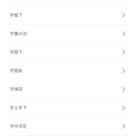
字堰下
字鷹の池
字舘下
字舘前
字塚田
字土手下
字中浮足