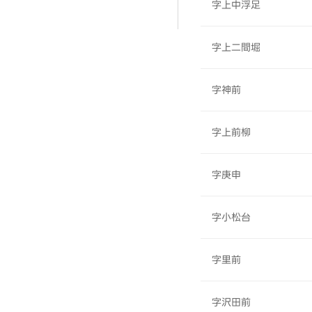
字上中浮足
字上二間堀
字神前
字上前柳
字庚申
字小松台
字里前
字沢田前