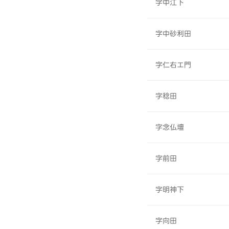
字中江下
字中砂利田
字仁右エ門
字稔田
字念仏壇
字前田
字明神下
字向田