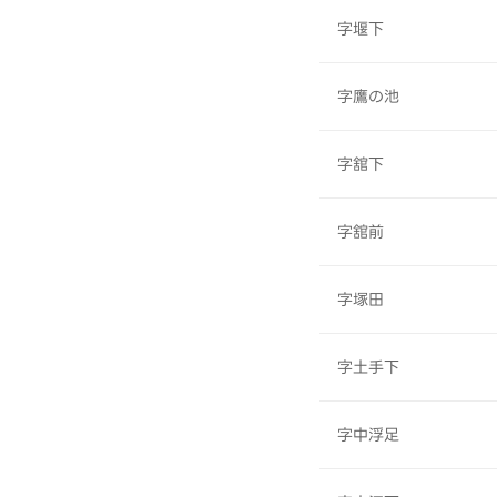
字堰下
字鷹の池
字舘下
字舘前
字塚田
字土手下
字中浮足