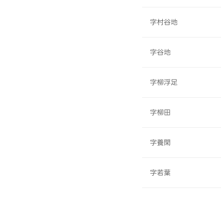
字村谷地
字谷地
字柳浮足
字柳田
字養閑
字若葉