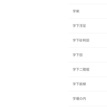
字柴
字下浮足
字下砂利田
字下田
字下二間堀
字下前柳
字堰の内