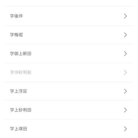
字後埣
字梅堀
字御上新田
字沖砂利前
字上浮足
字上砂利田
字上塚田