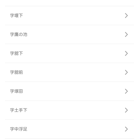
字堰下
字鷹の池
字舘下
字舘前
字塚田
字土手下
字中浮足