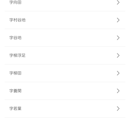
字向田
字村谷地
字谷地
字柳浮足
字柳田
字養閑
字若葉