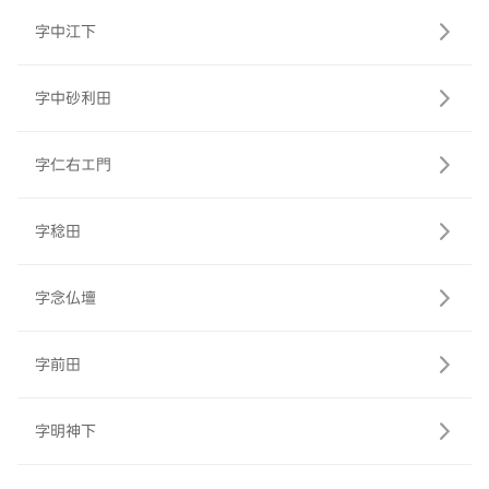
字中江下
字中砂利田
字仁右エ門
字稔田
字念仏壇
字前田
字明神下