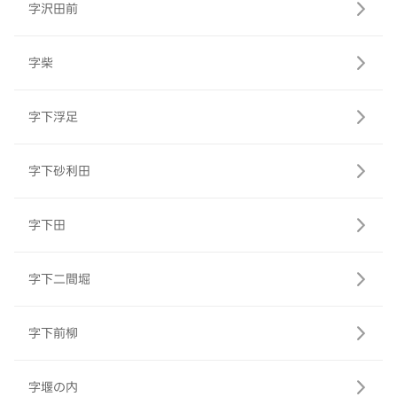
字沢田前
字柴
字下浮足
字下砂利田
字下田
字下二間堀
字下前柳
字堰の内