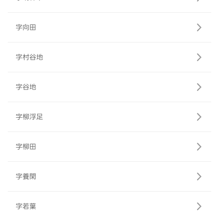
字向田
字村谷地
字谷地
字柳浮足
字柳田
字養閑
字若葉