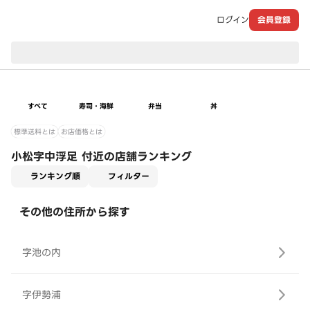
ログイン
会員登録
現在のお届け先：
すべて
寿司・海鮮
弁当
丼
標準送料とは
お店価格とは
小松字中浮足 付近の店舗ランキング
適用なし
ランキング順
フィルター
その他の住所から探す
字池の内
字伊勢浦