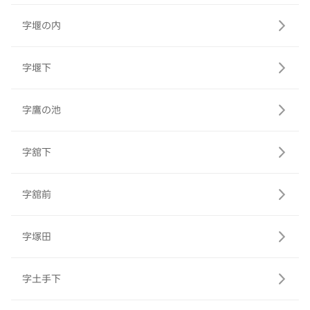
字堰の内
字堰下
字鷹の池
字舘下
字舘前
字塚田
字土手下