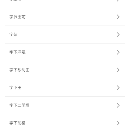
字沢田前
字柴
字下浮足
字下砂利田
字下田
字下二間堀
字下前柳