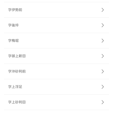
字伊勢前
字後埣
字梅堀
字御上新田
字沖砂利前
字上浮足
字上砂利田