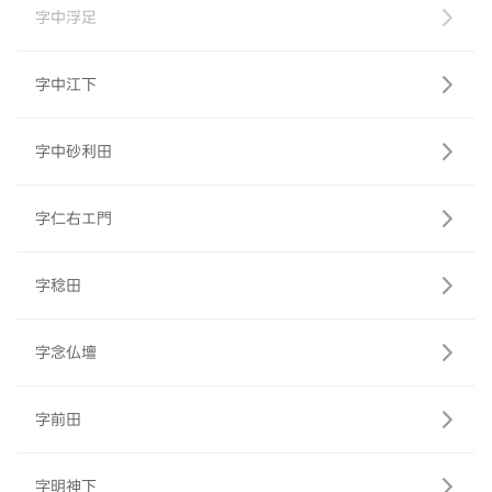
字中浮足
字中江下
字中砂利田
字仁右エ門
字稔田
字念仏壇
字前田
字明神下