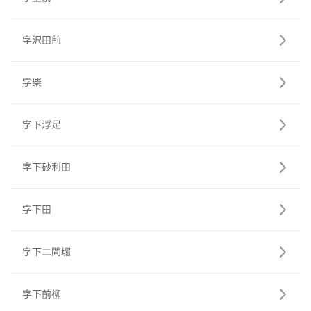
字沢田前
字柴
字下浮足
字下砂利田
字下田
字下二間堀
字下前柳