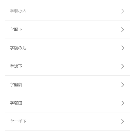
字堰の内
字堰下
字鷹の池
字舘下
字舘前
字塚田
字土手下