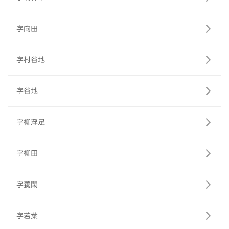
字向田
字村谷地
字谷地
字柳浮足
字柳田
字養閑
字若葉