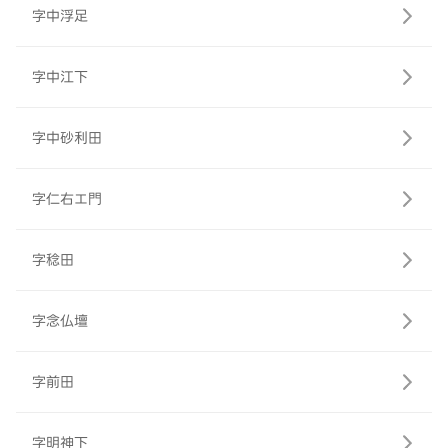
字中浮足
字中江下
字中砂利田
字仁右エ門
字稔田
字念仏壇
字前田
字明神下