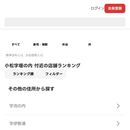
ログイン
会員登録
現在のお届け先：
すべて
寿司・海鮮
弁当
丼
標準送料とは
お店価格とは
小松字堰の内 付近の店舗ランキング
適用なし
ランキング順
フィルター
その他の住所から探す
字池の内
字伊勢浦