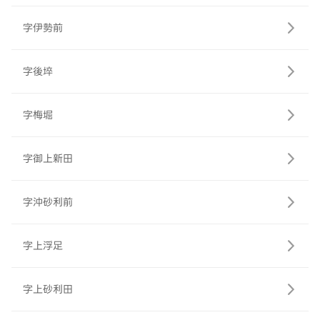
字伊勢前
字後埣
字梅堀
字御上新田
字沖砂利前
字上浮足
字上砂利田