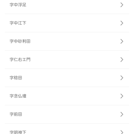
字中浮足
字中江下
字中砂利田
字仁右エ門
字稔田
字念仏壇
字前田
字明神下