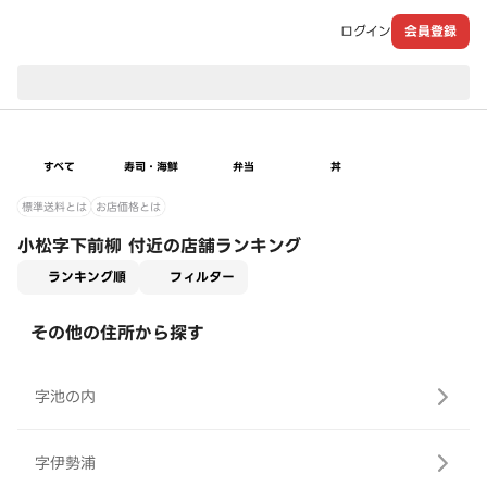
ログイン
会員登録
現在のお届け先：
すべて
寿司・海鮮
弁当
丼
標準送料とは
お店価格とは
小松字下前柳 付近の店舗ランキング
適用なし
ランキング順
フィルター
その他の住所から探す
字池の内
字伊勢浦