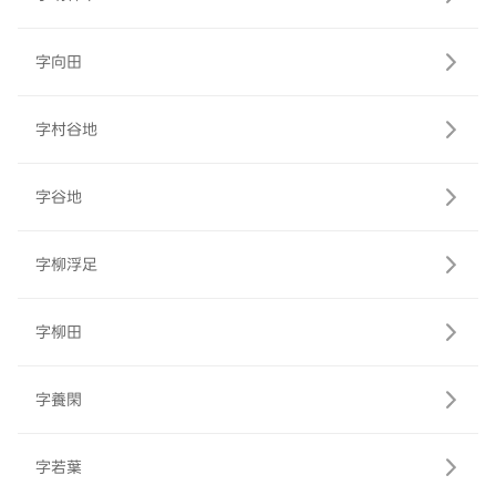
字向田
字村谷地
字谷地
字柳浮足
字柳田
字養閑
字若葉