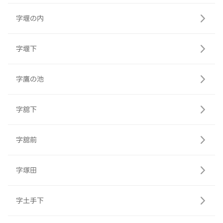
字堰の内
字堰下
字鷹の池
字舘下
字舘前
字塚田
字土手下