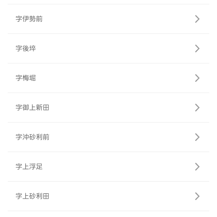
字伊勢前
字後埣
字梅堀
字御上新田
字沖砂利前
字上浮足
字上砂利田