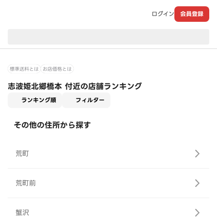
ログイン
会員登録
現在のお届け先：
標準送料とは
お店価格とは
志波姫北郷橋本 付近の店舗ランキング
適用なし
ランキング順
フィルター
その他の住所から探す
荒町
荒町前
蟹沢