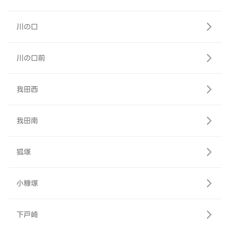
川の口
川の口前
我田西
我田南
狐塚
小糠塚
下戸崎