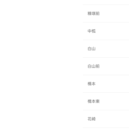
糠塚前
中柧
白山
白山前
橋本
橋本東
花崎