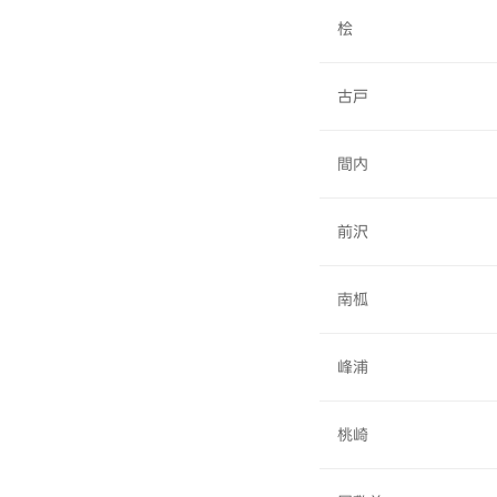
桧
古戸
間内
前沢
南柧
峰浦
桃崎