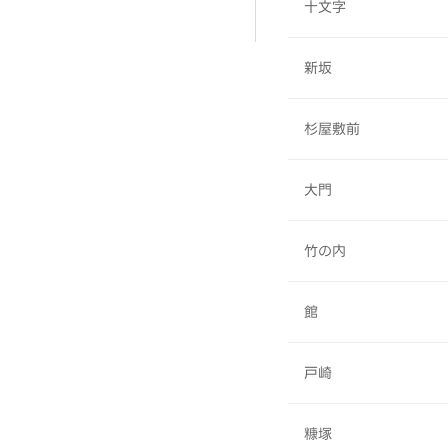
十文字
新坂
杉屋敷前
大門
竹の内
館
戸崎
糠塚