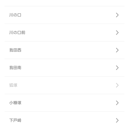
川の口
川の口前
我田西
我田南
狐塚
小糠塚
下戸崎