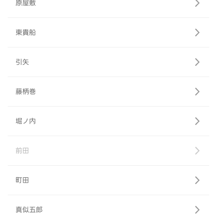
原屋敷
東貴船
引矢
藤柄巻
堀ノ内
前田
町田
真似五郎