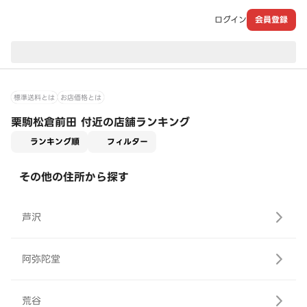
ログイン
会員登録
現在のお届け先：
標準送料とは
お店価格とは
栗駒松倉前田 付近の店舗ランキング
適用なし
ランキング順
フィルター
その他の住所から探す
芦沢
阿弥陀堂
荒谷