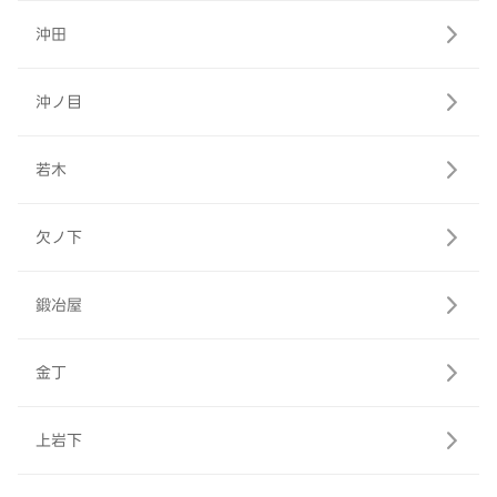
沖田
沖ノ目
若木
欠ノ下
鍛冶屋
金丁
上岩下