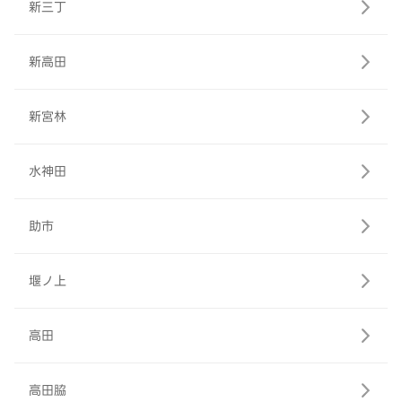
新三丁
新高田
新宮林
水神田
助市
堰ノ上
高田
高田脇