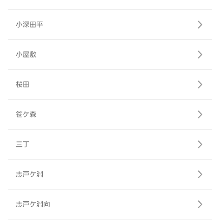
小深田平
小屋敷
桜田
笹ケ森
三丁
志戸ケ淵
志戸ケ淵向