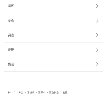
湯坪
要賀
要害
要田
横道
トップ
弁当
宮城県
栗原市
栗駒松倉
前田