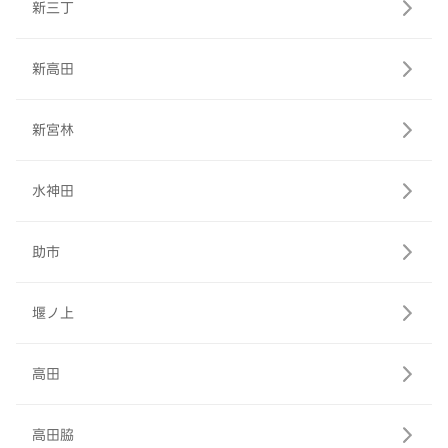
新三丁
新高田
新宮林
水神田
助市
堰ノ上
高田
高田脇