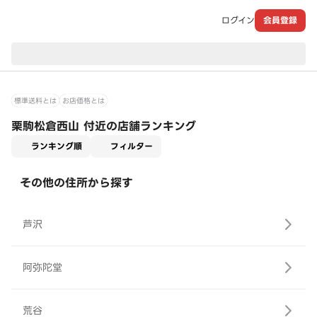
ログイン
会員登録
現在のお届け先：
標準送料とは
お店価格とは
栗駒松倉西山 付近の店舗ランキング
適用なし
ランキング順
フィルター
その他の住所から探す
芦沢
阿弥陀堂
荒谷