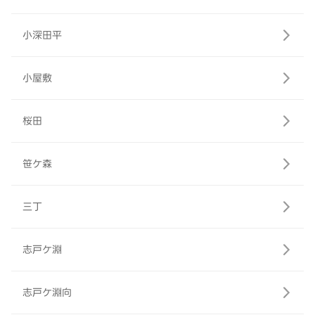
小深田平
小屋敷
桜田
笹ケ森
三丁
志戸ケ淵
志戸ケ淵向