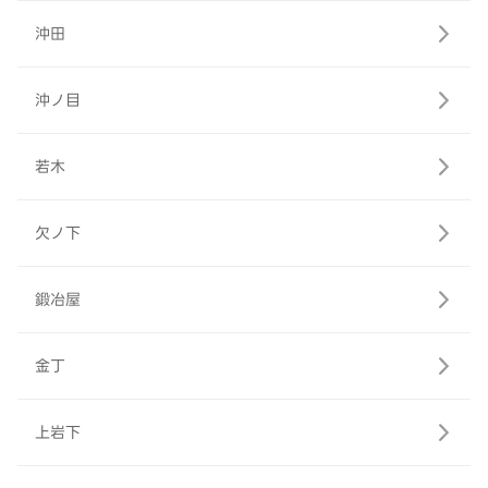
沖田
沖ノ目
若木
欠ノ下
鍛冶屋
金丁
上岩下