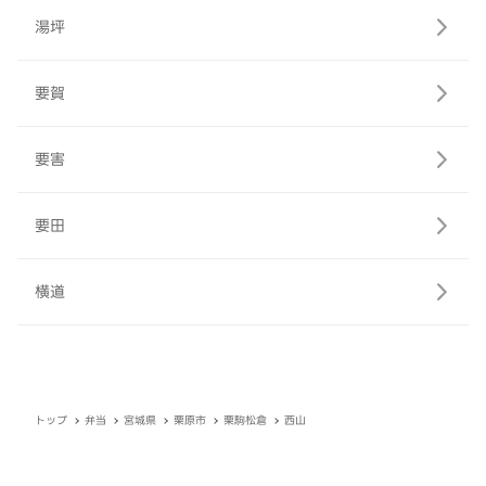
湯坪
要賀
要害
要田
横道
トップ
弁当
宮城県
栗原市
栗駒松倉
西山