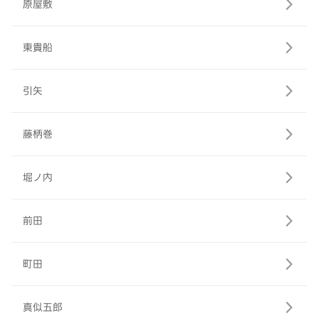
原屋敷
東貴船
引矢
藤柄巻
堀ノ内
前田
町田
真似五郎