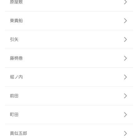
原屋敷
東貴船
引矢
藤柄巻
堀ノ内
前田
町田
真似五郎