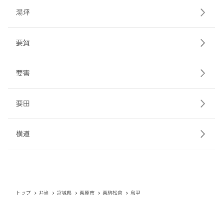
湯坪
要賀
要害
要田
横道
トップ
弁当
宮城県
栗原市
栗駒松倉
鳥甲