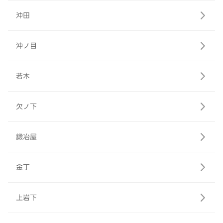
沖田
沖ノ目
若木
欠ノ下
鍛冶屋
金丁
上岩下