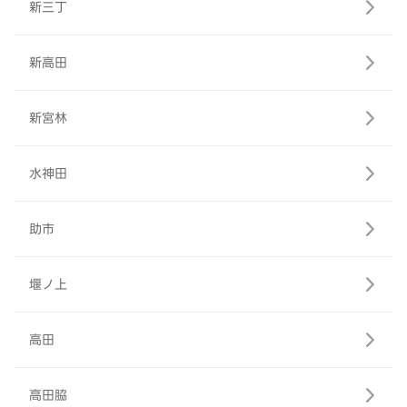
新三丁
新高田
新宮林
水神田
助市
堰ノ上
高田
高田脇