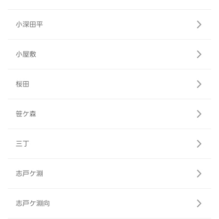
小深田平
小屋敷
桜田
笹ケ森
三丁
志戸ケ淵
志戸ケ淵向