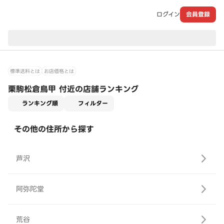
ログイン
会員登録
現在のお届け先：
標準送料とは
お店価格とは
栗駒松倉鳥甲 付近の店舗ランキング
適用なし
ランキング順
フィルター
その他の住所から探す
芦沢
阿弥陀堂
荒谷