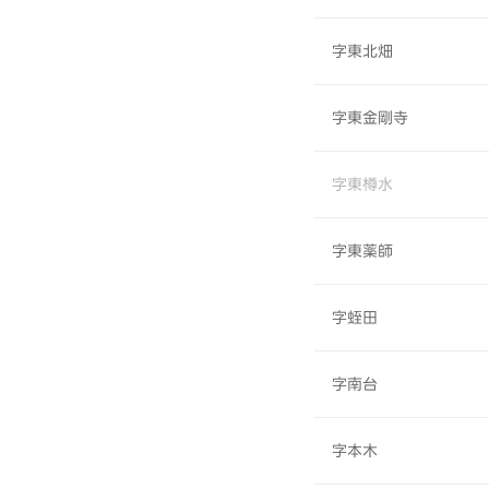
字東北畑
字東金剛寺
字東樽水
字東薬師
字蛭田
字南台
字本木