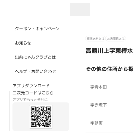
現在のお届け先：
クーポン・キャンペーン
標準送料とは
お店価格とは
お知らせ
高舘川上字東樽水
出前にゃんクラブとは
その他の住所から
ヘルプ・お問い合わせ
アプリダウンロード
字青木田
二次元コードはこちら
アプリでもっと便利に
字赤坂下
字朝町