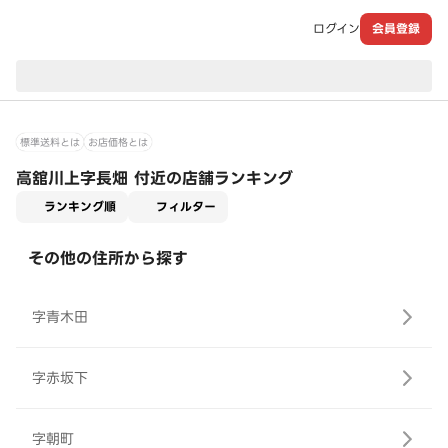
ログイン
会員登録
現在のお届け先：
標準送料とは
お店価格とは
高舘川上字長畑 付近の店舗ランキング
適用なし
ランキング順
フィルター
その他の住所から探す
字青木田
字赤坂下
字朝町