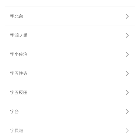
字北台
字鴻ノ巣
字小佐治
字五性寺
字五反田
字台
字長畑