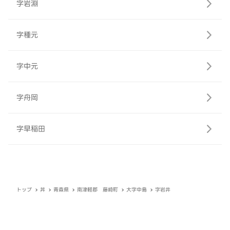
字岩淵
字種元
字中元
字舟岡
字早稲田
トップ
丼
青森県
南津軽郡 藤崎町
大字中島
字岩井