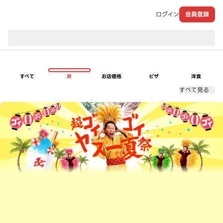
ログイン
会員登録
現在のお届け先：
すべて
丼
お店価格
ピザ
洋食
すべて見る
超ゴイゴイヤスー夏祭