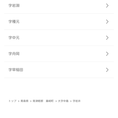
字岩淵
字種元
字中元
字舟岡
字早稲田
トップ
青森県
南津軽郡 藤崎町
大字中島
字岩井