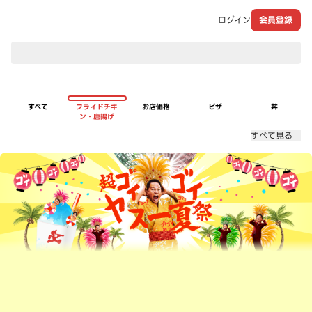
ログイン
会員登録
現在のお届け先：
すべて
フライドチキ
お店価格
ピザ
丼
ン・唐揚げ
すべて見る
超ゴイゴイヤスー夏祭