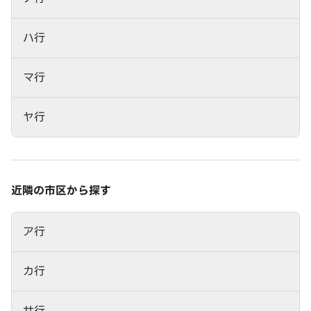
ハ行
マ行
ヤ行
近隣の市区から探す
ア行
カ行
サ行