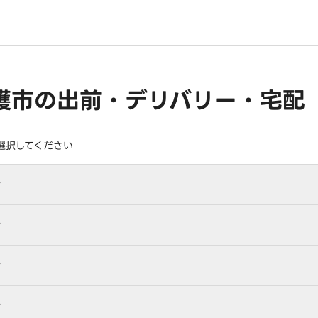
護市の出前・デリバリー・宅配
選択してください
行
行
行
行