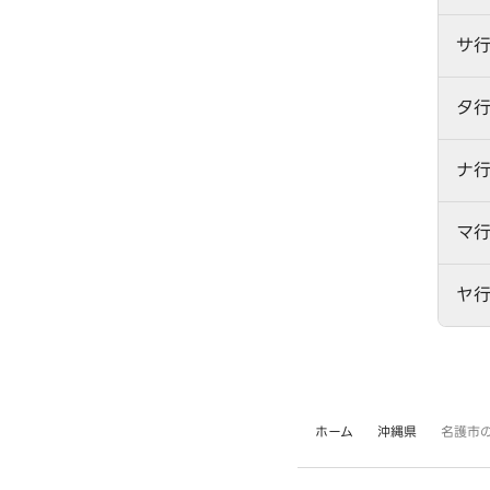
サ
タ
ナ
マ
ヤ
ホーム
沖縄県
名護市