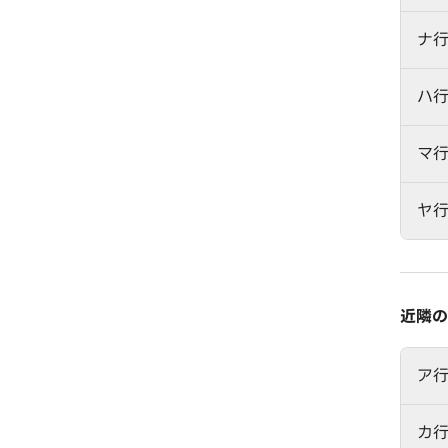
ナ
ハ
マ
ヤ
近隣の
ア
カ