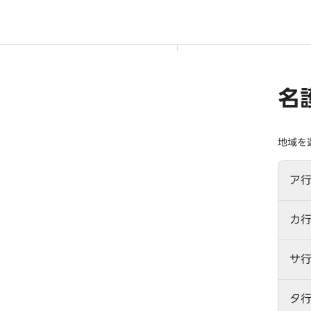
名
地域を
ア
カ
サ
タ