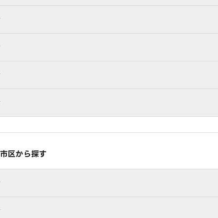
行
行
行
行
市区から探す
行
行