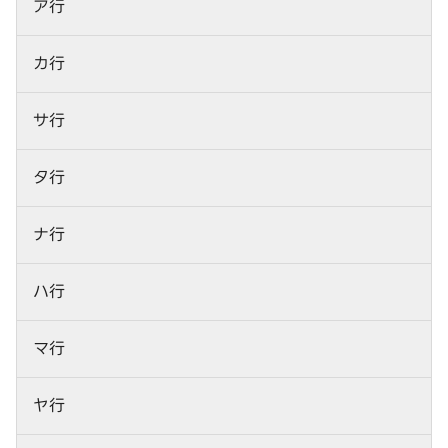
ア行
カ行
サ行
タ行
ナ行
ハ行
マ行
ヤ行