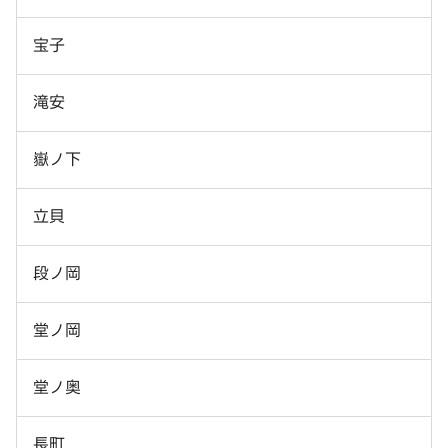
宝子
滝安
嶽ノ下
立貝
段ノ岡
堂ノ岡
堂ノ奥
長町