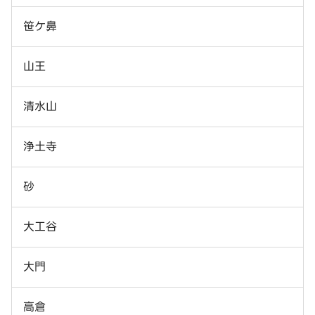
笹ケ鼻
山王
清水山
浄土寺
砂
大工谷
大門
高倉