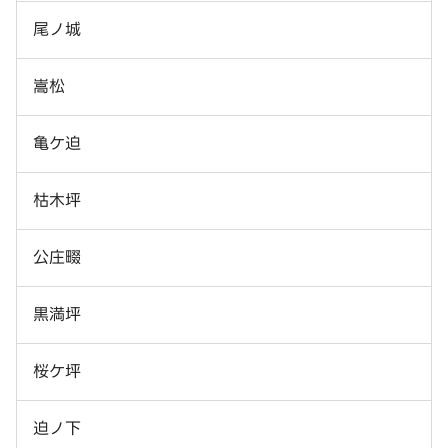
尾ノ城
嵩松
亀ケ迫
枯木坪
公庄畷
黒満坪
桜ケ坪
迫ノ下