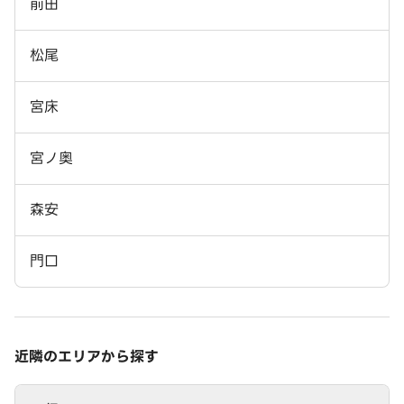
前田
松尾
宮床
宮ノ奥
森安
門口
近隣のエリアから探す