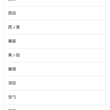
西迫
西ノ奥
番留
東ノ段
廣畑
深田
宝勺