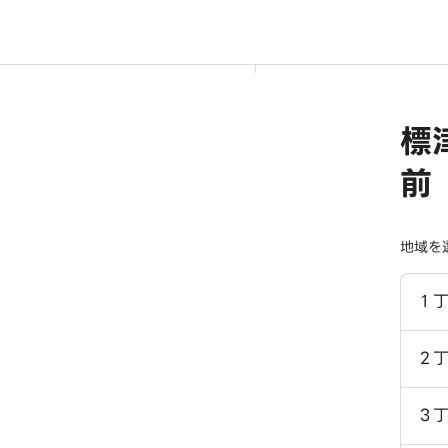
標
前
地域を
１
２
３