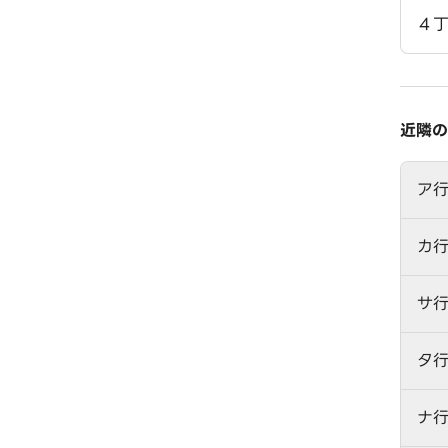
４
近隣の
ア
カ
サ
タ
ナ