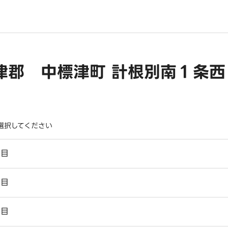
津郡 中標津町 計根別南１条西
選択してください
丁目
丁目
丁目