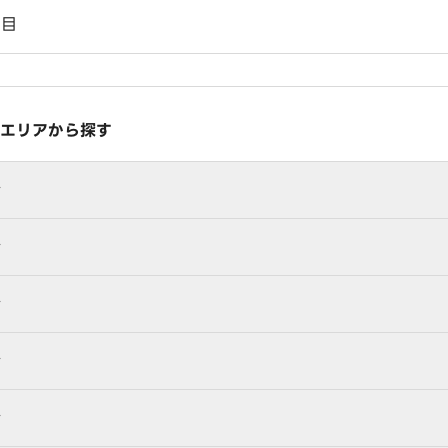
丁目
エリアから探す
行
行
行
行
行