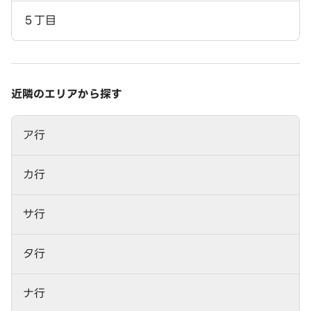
５丁目
近隣のエリアから探す
ア行
カ行
サ行
タ行
ナ行