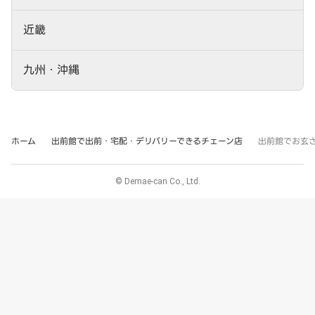
近畿
九州・沖縄
ホーム
出前館で出前・宅配・デリバリーできるチェーン店
出前館でお玄
© Demae-can Co., Ltd.