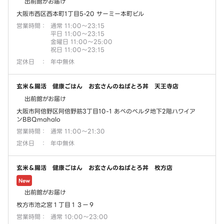
出前館がお届け
大阪市西区西本町1丁目5-20 サーミー本町ビル
営業時間
：
通常 11:00～23:15
平日 11:00～23:15
金曜日 11:00～25:00
祝日 11:00～23:15
定休日
：
年中無休
玄米＆腸活 健康ごはん お玄さんのねばとろ丼 天王寺店
出前館がお届け
大阪市阿倍野区阿倍野筋3丁目10-1 あべのベルタ地下2階ハワイア
ンBBQmahalo
営業時間
：
通常 11:00～21:30
定休日
：
年中無休
玄米＆腸活 健康ごはん お玄さんのねばとろ丼 枚方店
New
出前館がお届け
枚方市池之宮１丁目１３ー９
営業時間
：
通常 10:00～23:00