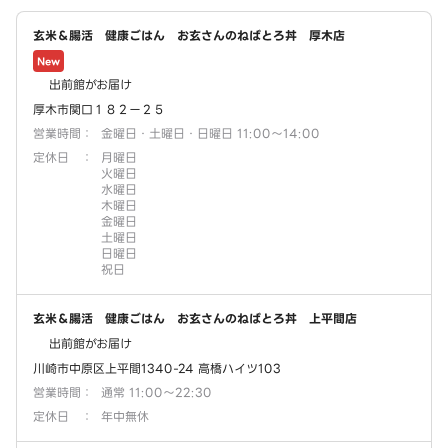
玄米＆腸活 健康ごはん お玄さんのねばとろ丼 厚木店
New
出前館がお届け
厚木市関口１８２ー２５
営業時間
：
金曜日・土曜日・日曜日 11:00～14:00
定休日
：
月曜日
火曜日
水曜日
木曜日
金曜日
土曜日
日曜日
祝日
玄米＆腸活 健康ごはん お玄さんのねばとろ丼 上平間店
出前館がお届け
川崎市中原区上平間1340-24 高橋ハイツ103
営業時間
：
通常 11:00～22:30
定休日
：
年中無休