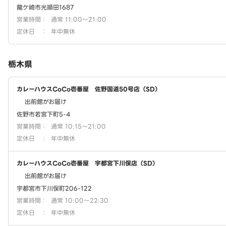
龍ケ崎市光順田1687
営業時間
：
通常 11:00～21:00
定休日
：
年中無休
栃木県
カレーハウスCoCo壱番屋 佐野国道50号店（SD）
出前館がお届け
佐野市若宮下町5-4
営業時間
：
通常 10:15～21:00
定休日
：
年中無休
カレーハウスCoCo壱番屋 宇都宮下川俣店（SD）
出前館がお届け
宇都宮市下川俣町206-122
営業時間
：
通常 10:00～22:30
定休日
：
年中無休