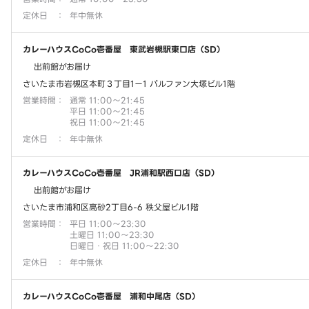
定休日
：
年中無休
カレーハウスCoCo壱番屋 東武岩槻駅東口店（SD）
出前館がお届け
さいたま市岩槻区本町３丁目1ー1 パルファン大塚ビル1階
営業時間
：
通常 11:00～21:45
平日 11:00～21:45
祝日 11:00～21:45
定休日
：
年中無休
カレーハウスCoCo壱番屋 JR浦和駅西口店（SD）
出前館がお届け
さいたま市浦和区高砂2丁目6-6 秩父屋ビル1階
営業時間
：
平日 11:00～23:30
土曜日 11:00～23:30
日曜日・祝日 11:00～22:30
定休日
：
年中無休
カレーハウスCoCo壱番屋 浦和中尾店（SD）