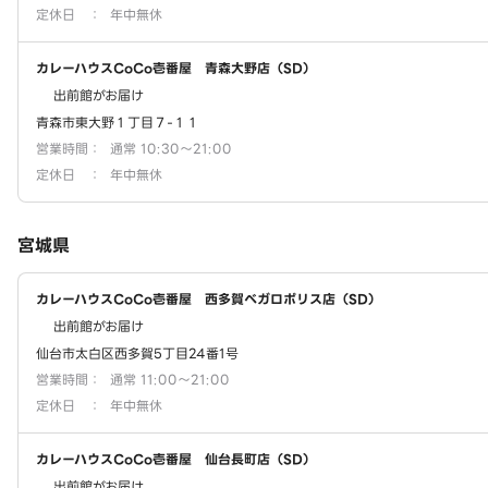
定休日
：
年中無休
カレーハウスCoCo壱番屋 青森大野店（SD）
出前館がお届け
青森市東大野１丁目７-１１
営業時間
：
通常 10:30～21:00
定休日
：
年中無休
宮城県
カレーハウスCoCo壱番屋 西多賀ベガロポリス店（SD）
出前館がお届け
仙台市太白区西多賀5丁目24番1号
営業時間
：
通常 11:00～21:00
定休日
：
年中無休
カレーハウスCoCo壱番屋 仙台長町店（SD）
出前館がお届け