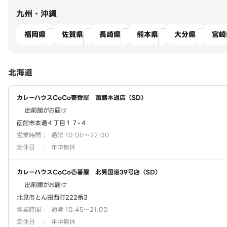
九州・沖縄
福岡県
佐賀県
長崎県
熊本県
大分県
宮崎
北海道
カレーハウスCoCo壱番屋 函館本通店（SD）
出前館がお届け
函館市本通４丁目１７-４
営業時間
：
通常 10:00～22:00
定休日
：
年中無休
カレーハウスCoCo壱番屋 北見国道39号店（SD）
出前館がお届け
北見市とん田西町222番3
営業時間
：
通常 10:45～21:00
定休日
：
年中無休