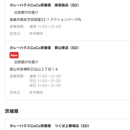
カレーハウスCoCo壱番屋 南福島店（SD）
出前館がお届け
福島市黒岩字田部屋22-1 アクションパーク内
営業時間
：
通常 11:00～21:00
定休日
：
年中無休
カレーハウスCoCo壱番屋 郡山東店（SD）
New
出前館がお届け
郡山市安積町日出山２丁目１４
営業時間
：
通常 11:00～21:30
平日 11:00～21:30
祝日 11:00～21:30
定休日
：
年中無休
茨城県
カレーハウスCoCo壱番屋 つくば上横場店（SD）