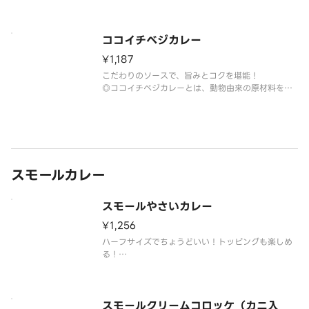
用していないカレーです。◎このカレーに他のトッ
ピングをした場合、トッピングには動物由来の原材
料が使用されている場合があります。
ココイチベジカレー
¥1,187
こだわりのソースで、旨みとコクを堪能！
◎ココイチベジカレーとは、動物由来の原材料を使
用していないカレーです。
※このカレーに他のトッピングをした場合、トッピ
ングには動物由来の原材料が使用されている場合が
あります。
スモールカレー
スモールやさいカレー
¥1,256
ハーフサイズでちょうどいい！トッピングも楽しめ
る！
◎ライス量150g
スモールクリームコロッケ（カニ入