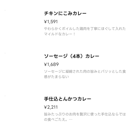
チキンにこみカレー
¥1,591
やわらかくボイルした鶏肉を丁寧にほぐして入れた
マイルドなカレー！
ソーセージ（4本）カレー
¥1,689
ソーセージに凝縮された肉の旨みとパリッとした食
感がたまらない
手仕込とんかつカレー
¥2,211
旨みたっぷりのお肉を贅沢に使った手仕込ならでは
の食べごたえ。
◎芳醇ソースを1つお付けいたします。