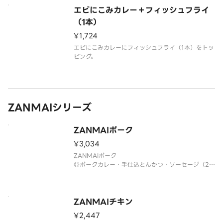
エビにこみカレー＋フィッシュフライ
（1本）
¥1,724
エビにこみカレーにフィッシュフライ（1本）をトッ
ピング。
ZANMAIシリーズ
ZANMAIポーク
¥3,034
ZANMAIポーク
◎ポークカレー・手仕込とんかつ・ソーセージ（2
本）・豚しゃぶ
◎芳醇ソースをお付けいたします。
◎衣の付け方など調理方法により個体差がございま
す。
ZANMAIチキン
¥2,447