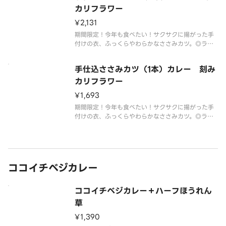
カリフラワー
¥2,131
期間限定！今年も食べたい！サクサクに揚がった手
付けの衣、ふっくらやわらかなささみカツ。◎ライ
スを糖質の少ない刻みカリフラワーに変更（約180
g）。◎芳醇ソースをお付けいたします。◎衣の付け
手仕込ささみカツ（1本）カレー 刻み
方など調理方法により個体差がございます。◎2026
年6月以降食材がなくな
カリフラワー
¥1,693
期間限定！今年も食べたい！サクサクに揚がった手
付けの衣、ふっくらやわらかなささみカツ。◎ライ
スを糖質の少ない刻みカリフラワーに変更（約180
g）。◎芳醇ソースをお付けいたします。◎衣の付け
方など調理方法により個体差がございます。◎2026
年6月以降食材がなくな
ココイチベジカレー
ココイチベジカレー＋ハーフほうれん
草
¥1,390