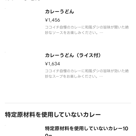
カレーうどん
¥1,456
ココイチ自慢のカレーに和風ダシの旨味が聞いた絶
妙なソースをお楽しみください。
◎販売地域により、ネギの種類が異なる場合がござ
います。
◎実際の盛り付けと異なる場合がございます。
カレーうどん（ライス付）
¥1,634
ココイチ自慢のカレーに和風ダシの旨味が効いた絶
妙なスープをお楽しみください。
◎ライス付き。
◎表示価格はライス小（100g）付きの場合の価格で
す。ライス【150g：82円増】もできます。
特定原材料を使用していないカレー
特定原材料を使用していないカレー10
0g