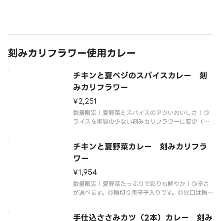
ークカレー（ライス量200g）糖質84.1g◎トッピン
グもできます。
刻みカリフラワー使用カレー
チキンと夏べジのスパイスカレー 刻
みカリフラワー
¥2,251
数量限定！夏野菜とスパイスのアツいおいしさ！◎
ライスを糖質の少ない刻みカリフラワーに変更（約1
80g）。◎辛さが選べます。◎甘口はできません。
◎食材がなくなり次第終了いたします。あらかじめ
チキンと夏野菜カレー 刻みカリフラ
ご了承ください。
ワー
¥1,954
数量限定！夏野菜たっぷりで彩りも鮮やか！◎辛さ
が選べます。◎輪切り唐辛子入りです。◎甘口は輪切
り唐辛子抜きです。◎ライスを糖質の少ない刻みカ
リフラワーに変更（約180g）。◎食材がなくなり次
手仕込ささみカツ（2本）カレー 刻み
第終了いたします。あらかじめご了承ください。