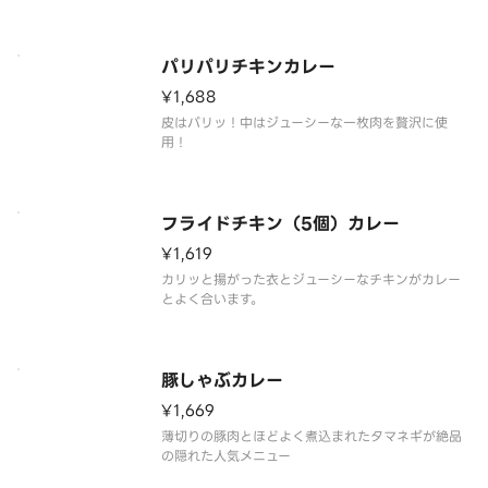
パリパリチキンカレー
¥1,688
皮はパリッ！中はジューシーな一枚肉を贅沢に使
用！
フライドチキン（5個）カレー
¥1,619
カリッと揚がった衣とジューシーなチキンがカレー
とよく合います。
豚しゃぶカレー
¥1,669
薄切りの豚肉とほどよく煮込まれたタマネギが絶品
の隠れた人気メニュー