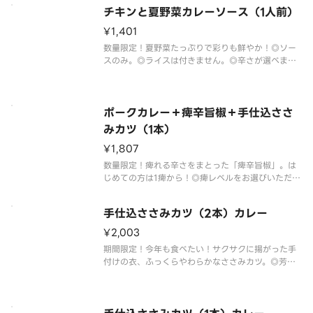
チキンと夏野菜カレーソース（1人前）
¥1,401
数量限定！夏野菜たっぷりで彩りも鮮やか！◎ソー
スのみ。◎ライスは付きません。◎辛さが選べま
す。◎輪切り唐辛子入りです。◎甘口は輪切り唐辛子
抜きです。◎食材がなくなり次第終了いたします。あ
らかじめご了承ください。
ポークカレー＋痺辛旨椒＋手仕込ささ
みカツ（1本）
¥1,807
数量限定！痺れる辛さをまとった「痺辛旨椒」。は
じめての方は1痺から！◎痺レベルをお選びいただけ
ます（1痺～3痺）◎少量ずつカレーにかけてお楽し
みください。◎痺辛旨椒は別容器で提供いたしま
手仕込ささみカツ（2本）カレー
す。◎芳醇ソースをお付けいたします。◎食材がなく
なり次第終了いたします。あ
¥2,003
期間限定！今年も食べたい！サクサクに揚がった手
付けの衣、ふっくらやわらかなささみカツ。◎芳醇
ソースをお付けいたします。◎衣の付け方など調理
方法により個体差がございます。◎2026年6月以降
食材がなくなり次第終了いたします。あらかじめご
了承ください。