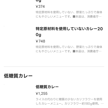
¥374
特定原材料を使用していない、野菜たっぷりで身体
にもやさしいメニューです。■本品は、消費者庁許
可の特別用途食品（病者用食）ではありません。■
特定原材料を使用していないカレーソースは安全面
特定原材料を使用していないカレー20
を考慮してパッケージの状態でお届けします。
0g
¥748
特定原材料を使用していない、野菜たっぷりで身体
にもやさしいメニューです。■本品は、消費者庁許
可の特別用途食品（病者用食）ではありません。■
特定原材料を使用していないカレーソースは安全面
を考慮してパッケージの状態でお届けします。
低糖質カレー
低糖質カレー
¥1,255
ライスの代わりに糖質の少ないカリフラワーを使用
したカレーメニュー。カリフラワー約180g使用。◎
糖質19.7g（トッピングの糖質を除く）／参考：ポ