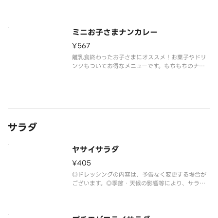
◎甘口ポークソースです。
◎リンゴドリンクのパッケージは予告なく変更する
場合がございます。
※甘口ポークソースにはハチミツを使用しておりま
ミニお子さまナンカレー
すので、1歳未満の乳児には食べさせないよう
¥567
離乳食終わったお子さまにオススメ！お菓子やドリ
ンクもついてお得なメニューです。もちもちのナン
が人気です。
◎甘口ポークソースです。
◎リンゴドリンクのパッケージは予告なく変更する
場合がございます。
※甘口ポークソースにはハチミツを使用しておりま
すので、1歳未満
サラダ
ヤサイサラダ
¥405
◎ドレッシングの内容は、予告なく変更する場合が
ございます。◎季節・天候の影響等により、サラダ
の野菜は予告なく変更する場合がございます。