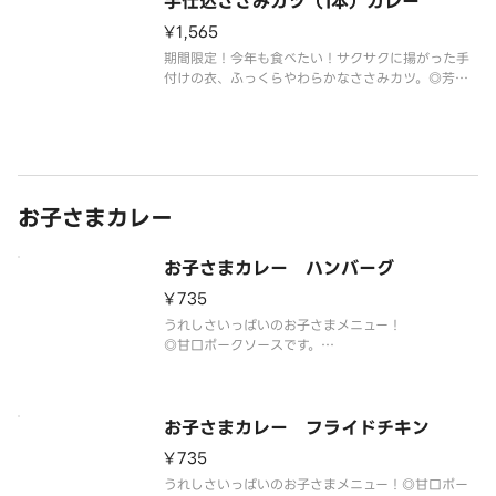
手仕込ささみカツ（1本）カレー
¥1,565
期間限定！今年も食べたい！サクサクに揚がった手
付けの衣、ふっくらやわらかなささみカツ。◎芳醇
ソースをお付けいたします。◎衣の付け方など調理
方法により個体差がございます。◎2026年6月以降
食材がなくなり次第終了いたします。あらかじめご
了承ください。
お子さまカレー
お子さまカレー ハンバーグ
¥735
うれしさいっぱいのお子さまメニュー！
◎甘口ポークソースです。
◎リンゴドリンクのパッケージは予告なく変更する
場合がございます。
※甘口ポークソースにはハチミツを使用しておりま
すので、1歳未満の乳児には食べさせないようお気を
お子さまカレー フライドチキン
つけください。
¥735
うれしさいっぱいのお子さまメニュー！◎甘口ポー