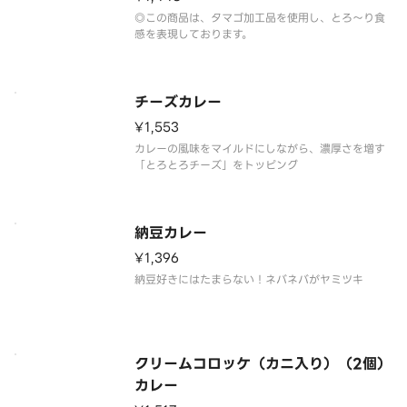
◎この商品は、タマゴ加工品を使用し、とろ～り食
感を表現しております。
チーズカレー
¥1,553
カレーの風味をマイルドにしながら、濃厚さを増す
「とろとろチーズ」をトッピング
納豆カレー
¥1,396
納豆好きにはたまらない！ネバネバがヤミツキ
クリームコロッケ（カニ入り）（2個）
カレー