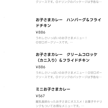
クソースです。◎ドリンクのパッケージは予告なく
変更する場合がございます。※甘口ポークソースに
はハチミツを使用しておりますので、1歳未満の乳児
には食べさせないようお気をつけください。
お子さまカレー ハンバーグ＆フライ
ドチキン
¥886
うれしさいっぱいのお子さまメニュー！
◎甘口ポークソースです。
◎リンゴドリンクのパッケージは予告なく変更する
場合がございます。
お子さまカレー クリームコロッケ
※甘口ポークソースにはハチミツを使用しておりま
すので、1歳未満の乳児には食べさせないようお気を
（カニ入り）＆フライドチキン
つけください。
¥886
うれしさいっぱいのお子さまメニュー！◎甘口ポー
クソースです。◎ドリンクのパッケージは予告なく
変更する場合がございます。※甘口ポークソースに
はハチミツを使用しておりますので、1歳未満の乳児
ミニお子さまカレー
には食べさせないようお気をつけください。
¥567
離乳食終わったお子さまにオススメ！お菓子やドリ
ンクもついてお得なメニューです。