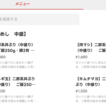
メニュー
めし 中盛】
郎系丼ぶり（中盛り）
【肉マシ】二郎系
250g・豚2枚 Jir
（中盛り） ご飯
tyle Rice Bowl
g・豚4枚 「Extr
480
¥1,680
edium Portion）
t」 Jiro-Style 
ツリ食べたいあなたへ捧げ
ガッツリ食べたいあな
0g Rice 2 Slices
二郎系の旨みを凝縮した究極
wl （Medium P
る、二郎系の旨みを凝
ぶり！特製のタレが染み込ん
の丼ぶり！特製のタレ
 Pork）
n） （250g Rice
ジューシーなチャーシュー、
だ ジューシーなチャー
ネギ玉】二郎系丼ぶり
ces of Pork）
【キムチマヨ】二
ぷりの シャキシャキもやし
さらに増量！ 通常のボ
ャベツ、そして 背脂＆ニン
中盛り） ご飯250
を超えた圧倒的な肉感
ぶり（中盛り） 
 を惜しみなくトッピング！
えも満足度もMAX！た
豚2枚 「Scallion a
0g・豚2枚 「Kim
530
¥1,530
な旨みがご飯に絡み、最後の
シャキシャキもやし＆
Egg」 Jiro-Style R
Mayo」 Jiro-Sty
まで満足感たっぷり
ツリ食べたいあなたへ捧げ
そして 背脂＆ニンニ
ガッツリ食べたいあな
e Bowl （Medium P
二郎系の旨みを凝縮した究極
ce Bowl （Med
る、二郎系の旨みを凝
ぶり！特製のタレが染み込ん
の丼ぶり！特製のタレ