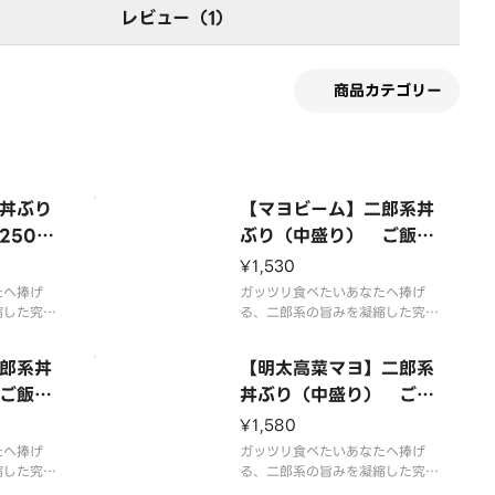
レビュー（1）
商品カテゴリー
丼ぶり
【マヨビーム】二郎系丼
250
ぶり（中盛り） ご飯25
a Mea
0g・豚2枚 「Mayonn
¥1,530
Rice Bo
aise」 Jiro-Style Rice
たへ捧げ
ガッツリ食べたいあなたへ捧げ
ortio
縮した究極
Bowl （Medium Porti
る、二郎系の旨みを凝縮した究極
が染み込ん
の丼ぶり！特製のタレが染み込ん
 4 Sli
on） （250g Rice 2 S
シューを
だ ジューシーなチャーシュー、
郎系丼
lices of Pork）
【明太高菜マヨ】二郎系
リューム
たっぷりの シャキシャキもやし
で、食べ応
ご飯25
＆キャベツ、そして 背脂＆ニン
丼ぶり（中盛り） ご飯
っぷりの
ニク を惜しみなくトッピング！
chi
250g・豚2枚 「Walle
¥1,580
キャベツ、
さらに、追いマヨの“マヨビー
le Ri
ye Pollack Roe ＆ Le
たへ捧げ
ム”を豪快に発射！ まろ
ガッツリ食べたいあなたへ捧げ
ium P
縮した究極
af Mustard with May
る、二郎系の旨みを凝縮した究極
が染み込ん
の丼ぶり！特製のタレが染み込ん