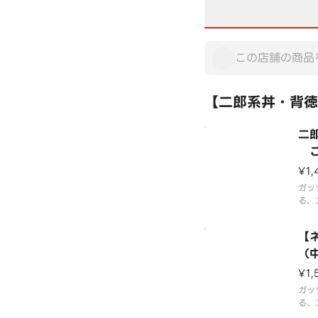
【二郎系丼・背徳
二
ご飯
o-S
¥1,
（M
ガッ
（25
る、
の丼
of
だ 
【
たっ
＆キ
（
ニク
g・
¥1,
濃厚
nd 
一口
ガッ
ic
る、
の丼