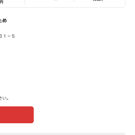
1円
ため
３１－５
さい。