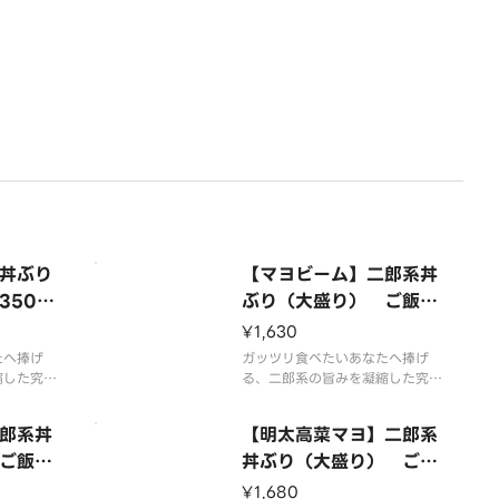
 Rice
o」 Jiro-Style Rice B
シュー、
だ ジューシーなチャーシュー、
rk）
owl （Medium Portio
キもやし
たっぷりの シャキシャキもやし
脂＆ニン
n） （250g Rice 2 Sli
＆キャベツ、そして 背脂＆ニン
ピング！
ニク を惜しみなくトッピング！
ces of Pork）
なキムチ
さらに、ピリッと旨辛な明太子
と 香ばしい高菜、そし
丼ぶり
【マヨビーム】二郎系丼
350
ぶり（大盛り） ご飯35
a Mea
0g・豚2枚 「Mayonn
¥1,630
Rice Bo
aise」 Jiro-Style Rice
たへ捧げ
ガッツリ食べたいあなたへ捧げ
tion）
縮した究極
Bowl （Large Portio
る、二郎系の旨みを凝縮した究極
が染み込ん
の丼ぶり！特製のタレが染み込ん
lices
n） （350g Rice 2 Sli
シューを
だ ジューシーなチャーシュー、
郎系丼
ces of Pork）
【明太高菜マヨ】二郎系
リューム
たっぷりの シャキシャキもやし
で、食べ応
ご飯35
＆キャベツ、そして 背脂＆ニン
丼ぶり（大盛り） ご飯
っぷりの
ニク を惜しみなくトッピング！
chi
350g・豚2枚 「Walle
¥1,680
キャベツ、
さらに、追いマヨの“マヨビー