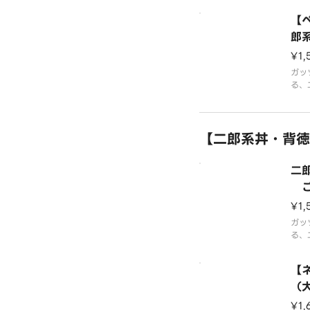
or
だ 
2 S
【
たっ
＆キ
郎
ニク
ご飯
¥1,
さら
pp
り濃
ガッ
r」 
る、
の丼
wl
だ 
n）
たっ
【二郎系丼・背徳
ce
＆キ
ニク
さら
二
りプ
ご飯
o-S
¥1,
（L
ガッ
（35
る、
の丼
of
だ 
【
たっ
＆キ
（
ニク
g・
¥1,
濃厚