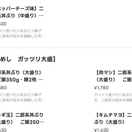
tion） （250g Rice
ortion） （250g
ジューシーなチャーシュー、
だ ジューシーなチャー
lices of Pork）
ペッパーチーズ味】二
2 Slices of Po
ぷりの シャキシャキもやし
たっぷりの シャキシャ
ャベツ、そして 背脂＆ニン
系丼ぶり（中盛り）
＆キャベツ、そして 背
 を惜しみなくトッピング！
ニク を惜しみなくトッ
250g・豚2枚 「Pe
530
に、香ばしいねぎと、とろ～
さらに、ピリッと辛旨
er Cheese Flavo
厚な卵 をプラスし
ツリ食べたいあなたへ捧げ
と まろやかなコクのマ
Jiro-Style Rice Bo
二郎系の旨みを凝縮した究極
ぶり！特製のタレが染み込ん
 （Medium Portio
ジューシーなチャーシュー、
 （250g Rice 2 Sli
ぷりの シャキシャキもやし
めし ガッツリ大盛】
s of Pork）
ャベツ、そして 背脂＆ニン
 を惜しみなくトッピング！
に、濃厚なチーズ をたっぷ
郎系丼ぶり（大盛り）
【肉マシ】二郎系
ラスし、仕上げに
350g・豚2枚 Jir
（大盛り） ご飯
tyle Rice Bowl
g・豚4枚 「Extr
580
¥1,780
arge Portion）
t」 Jiro-Style 
ツリ食べたいあなたへ捧げ
ガッツリ食べたいあな
0g Rice 2 Slices
二郎系の旨みを凝縮した究極
wl （Large Por
る、二郎系の旨みを凝
ぶり！特製のタレが染み込ん
の丼ぶり！特製のタレ
 Pork）
（350g Rice 4 S
ジューシーなチャーシュー、
だ ジューシーなチャー
ネギ玉】二郎系丼ぶり
of Pork）
【キムチマヨ】二
ぷりの シャキシャキもやし
さらに増量！ 通常のボ
ャベツ、そして 背脂＆ニン
大盛り） ご飯350
を超えた圧倒的な肉感
ぶり（大盛り） 
 を惜しみなくトッピング！
えも満足度もMAX！た
豚2枚 「Scallion a
0g・豚2枚 「Kim
630
¥1,630
な旨みがご飯に絡み、最後の
シャキシャキもやし＆