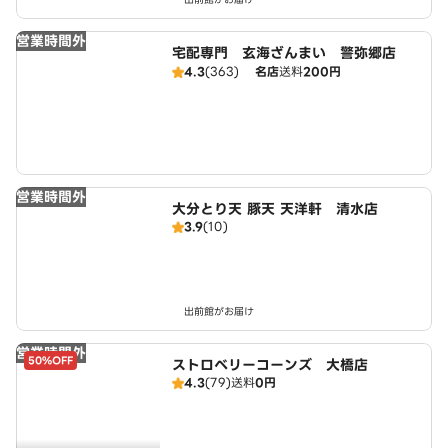
営業時間外
宅配専門 玄海ざんまい 警弥郷店
4.3
(363)
名店
送料
200円
営業時間外
大分とり天 豚天 天洋軒 清水店
3.9
(10)
出前館がお届け
営業時間外
50%OFF
ストロベリーコーンズ 大橋店
4.3
(79)
送料
0円