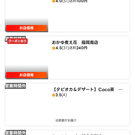
4.0
(51)
送料
100円
大橋店
お店価格
営業時間外
クーポンあり
おかゆ煮え花 福岡南店
4.5
(31)
送料
240円
お店価格
営業時間外
【タピオカ＆デザート】Coco茶 清
3.5
(4)
水店
出前館がお届け
営業時間外