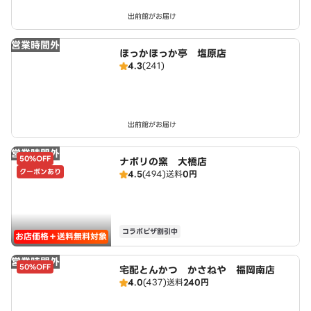
出前館がお届け
営業時間外
ほっかほっか亭 塩原店
4.3
(241)
出前館がお届け
営業時間外
50%OFF
ナポリの窯 大橋店
クーポンあり
4.5
(494)
送料
0円
コラボピザ割引中
お店価格＋送料無料対象
営業時間外
50%OFF
宅配とんかつ かさねや 福岡南店
4.0
(437)
送料
240円