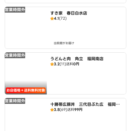
営業時間外
すき家 春日白水店
4.1
(72)
出前館がお届け
営業時間外
うどんと肉 角立 福岡南店
3.2
(11)
送料
0円
お店価格＋送料無料対象
営業時間外
十勝帯広豚丼 三代目ぶた広 福岡南
3.8
(69)
送料
99円
店