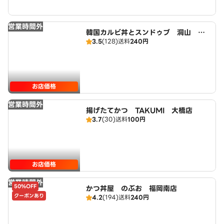
営業時間外
韓国カルビ丼とスンドゥブ 洞山 福
3.5
(128)
送料
240円
岡南店
お店価格
営業時間外
揚げたてかつ TAKUMI 大橋店
3.7
(30)
送料
100円
お店価格
営業時間外
50%OFF
かつ丼屋 のぶお 福岡南店
クーポンあり
4.2
(194)
送料
240円