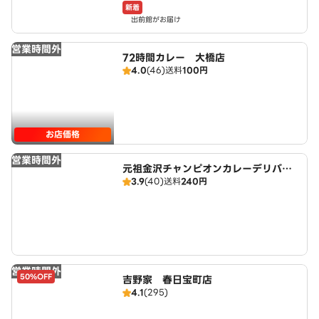
新着
出前館がお届け
営業時間外
72時間カレー 大橋店
4.0
(46)
送料
100円
お店価格
営業時間外
元祖金沢チャンピオンカレーデリバリ
3.9
(40)
送料
240円
ー 福岡南店
営業時間外
50%OFF
吉野家 春日宝町店
4.1
(295)