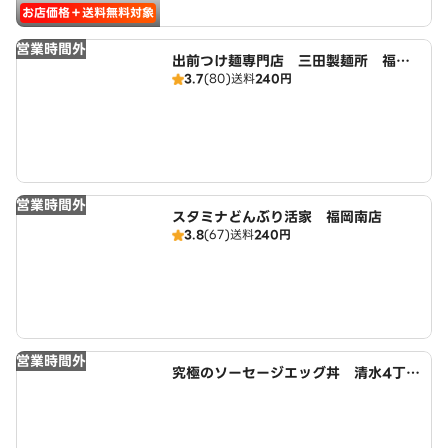
お店価格＋送料無料対象
営業時間外
出前つけ麺専門店 三田製麺所 福岡
3.7
(80)
送料
240円
南店
営業時間外
スタミナどんぶり活家 福岡南店
3.8
(67)
送料
240円
営業時間外
究極のソーセージエッグ丼 清水4丁目
店