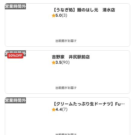
営業時間外
【うなぎ処】鰻のはし元 清水店
5.0
(3)
出前館がお届け
営業時間外
50%OFF
吉野家 井尻駅前店
3.5
(90)
出前館がお届け
営業時間外
【クリームたっぷり生ドーナツ】FuW
4.4
(7)
aDonuts 清水4丁目店
出前館がお届け