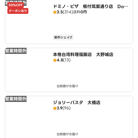
営業時間外
50%OFF
ドミノ・ピザ 板付筑紫通り店 Domi
クーポンあり
3.5
(314)
送料
0円
no's
新作シェイク
営業時間外
本格台湾料理福飯店 大野城店
4.8
(13)
出前館がお届け
営業時間外
ジョリーパスタ 大橋店
3.9
(96)
出前館がお届け