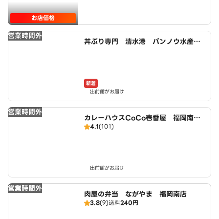
お店価格
営業時間外
丼ぶり専門 清水港 バンノウ水産
大野城店
新着
出前館がお届け
営業時間外
カレーハウスCoCo壱番屋 福岡南バ
4.1
(101)
イパス店（SD）
出前館がお届け
営業時間外
肉屋の弁当 ながやま 福岡南店
3.8
(9)
送料
240円