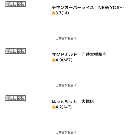
営業時間外
チキンオーバーライス NEWYORK
3.7
(14)
NEWYORK 大橋店
出前館がお届け
営業時間外
マクドナルド 西鉄大橋駅店
4.0
(687)
出前館がお届け
営業時間外
ほっともっと 大橋店
4.2
(147)
出前館がお届け