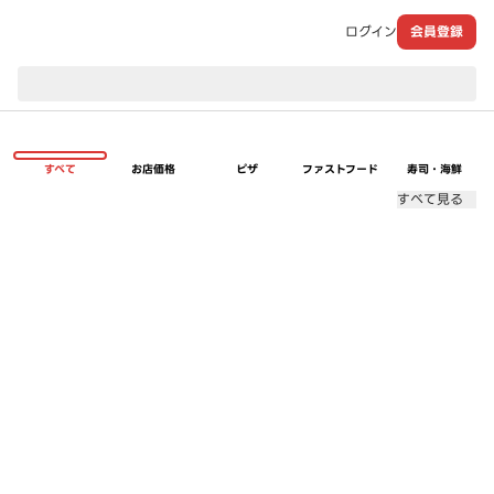
ログイン
会員登録
現在のお届け先：
すべて
お店価格
ピザ
ファストフード
寿司・海鮮
すべて見る