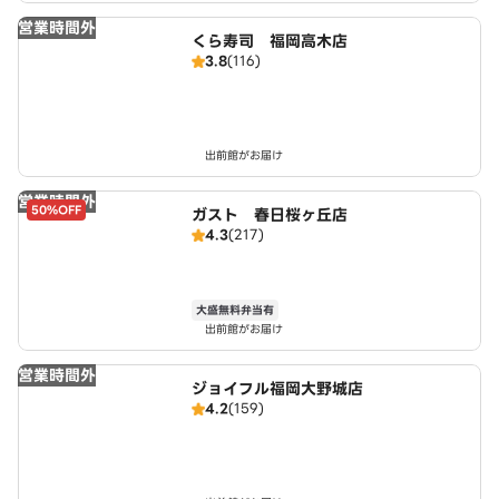
営業時間外
くら寿司 福岡高木店
3.8
(116)
出前館がお届け
営業時間外
50%OFF
ガスト 春日桜ヶ丘店
4.3
(217)
大盛無料弁当有
出前館がお届け
営業時間外
ジョイフル福岡大野城店
4.2
(159)