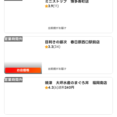
ミニストップ 博多寿町店
3.9
(11)
出前館がお届け
営業時間外
目利きの銀次 春日原西口駅前店
3.3
(34)
出前館がお届け
お店価格
営業時間外
焼津 大坪水産のまぐろ丼 福岡南店
4.3
(6)
送料
240円