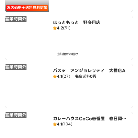
お店価格＋送料無料対象
営業時間外
ほっともっと 野多目店
4.2
(51)
出前館がお届け
営業時間外
パスタ アンジョレッティ 大橋店A
4.1
(27)
名店
送料
0円
営業時間外
カレーハウスCoCo壱番屋 春日岡本
4.1
(134)
店（SD）