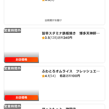
丘）
出前館がお届け
営業時間外
旨辛スタミナ鉄板焼き 博多天神軒
3.5
(128)
送料
240円
福岡南店
お店価格
営業時間外
ふわとろオムライス フレッシュエッ
グス 大橋店
4.1
(54)
名店
送料
100円
お店価格
営業時間外