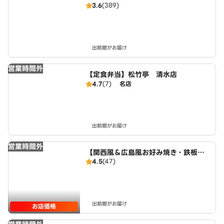
3.6
(389)
出前館がお届け
営業時間外
【定食弁当】松竹亭 清水店
4.7
(7)
名店
出前館がお届け
営業時間外
【関西風＆広島風お好み焼き・鉄板焼
4.5
(47)
き】 桜家 清水店
出前館がお届け
お店価格