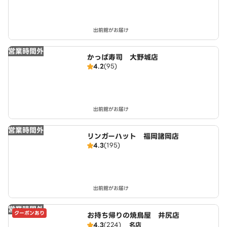
出前館がお届け
営業時間外
かっぱ寿司 大野城店
4.2
(95)
出前館がお届け
営業時間外
リンガーハット 福岡諸岡店
4.3
(195)
出前館がお届け
営業時間外
クーポンあり
お持ち帰りの焼鳥屋 井尻店
4.3
(224)
名店