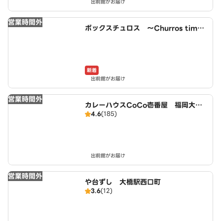
出前館がお届け
営業時間外
ボックスチュロス ～Churros time
～ 博多南店
新着
出前館がお届け
営業時間外
カレーハウスCoCo壱番屋 福岡大橋
4.6
(185)
駅東口店（SD）
出前館がお届け
営業時間外
や台ずし 大橋駅西口町
3.6
(12)