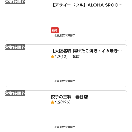
営業時間外
【アサイーボウル】ALOHA SPOON
～Acai bowl cafe～ 博多南店
新着
出前館がお届け
営業時間外
【大阪名物 揚げたこ焼き・イカ焼き】
粉もん屋 清水店
4.7
(10)
名店
出前館がお届け
営業時間外
餃子の王将 春日店
4.2
(496)
出前館がお届け