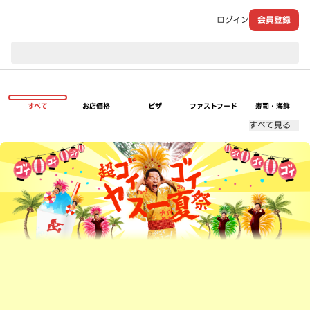
ログイン
会員登録
現在のお届け先：
すべて
お店価格
ピザ
ファストフード
寿司・海鮮
すべて見る
超ゴイゴイヤスー夏祭