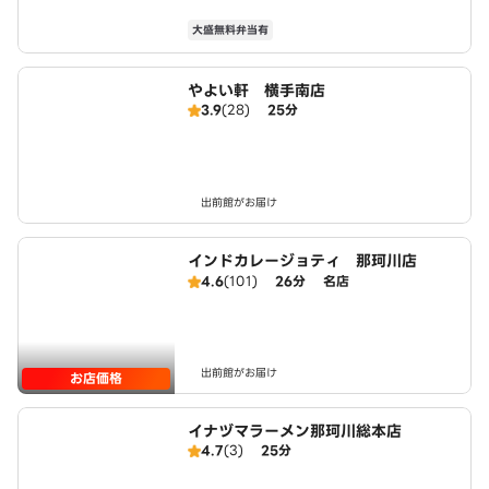
大盛無料弁当有
やよい軒 横手南店
3.9
(28)
25分
出前館がお届け
インドカレージョティ 那珂川店
4.6
(101)
26分
名店
出前館がお届け
お店価格
イナヅマラーメン那珂川総本店
4.7
(3)
25分