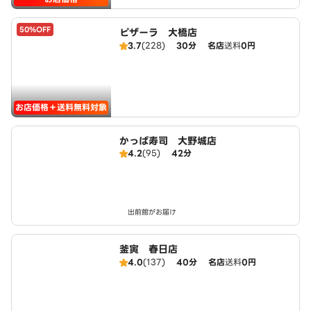
50%OFF
ピザーラ 大橋店
3.7
(228)
30分
名店
送料
0円
お店価格＋送料無料対象
かっぱ寿司 大野城店
4.2
(95)
42分
出前館がお届け
釜寅 春日店
4.0
(137)
40分
名店
送料
0円