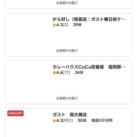
出前館がお届け
から好し（取扱店：ガスト春日桜ケ
4.3
(3)
29分
丘）
出前館がお届け
カレーハウスCoCo壱番屋 福岡那珂
4.6
(17)
24分
川店（SD）
出前館がお届け
50%OFF
ガスト 南大橋店
4.3
(901)
30分
名店
送料
0円