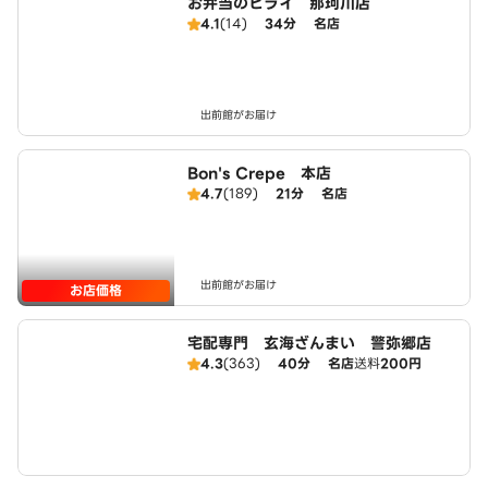
お弁当のヒライ 那珂川店
4.1
(14)
34分
名店
出前館がお届け
Bon's Crepe 本店
4.7
(189)
21分
名店
出前館がお届け
お店価格
宅配専門 玄海ざんまい 警弥郷店
4.3
(363)
40分
名店
送料
200円