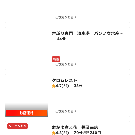
出前館がお届け
丼ぶり専門 清水港 バンノウ水産
44分
大野城店
新着
出前館がお届け
ケロムレスト
4.7
(51)
36分
出前館がお届け
お店価格
クーポンあり
おかゆ煮え花 福岡南店
4.5
(31)
70分
送料
240円