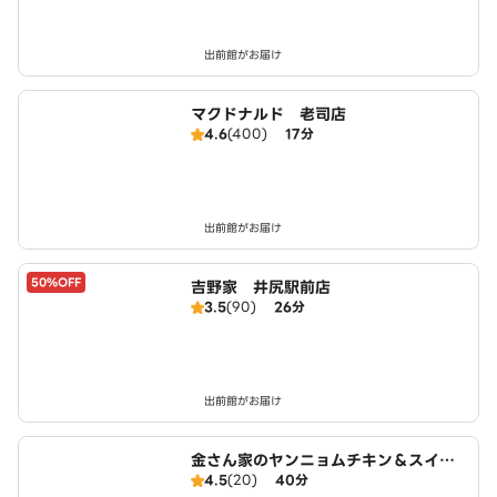
出前館がお届け
マクドナルド 老司店
4.6
(400)
17分
出前館がお届け
50%OFF
吉野家 井尻駅前店
3.5
(90)
26分
出前館がお届け
金さん家のヤンニョムチキン＆スイー
4.5
(20)
40分
トクリスピーチキン福岡那珂川店