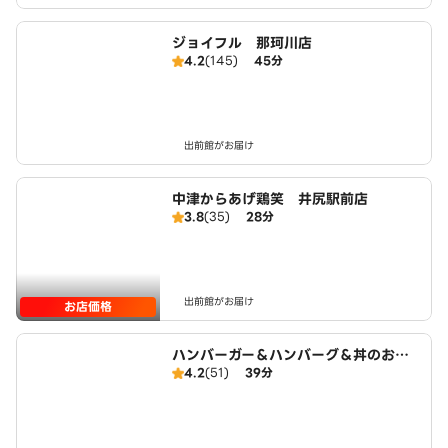
ジョイフル 那珂川店
4.2
(145)
45分
出前館がお届け
中津からあげ鶏笑 井尻駅前店
3.8
(35)
28分
出前館がお届け
お店価格
ハンバーガー＆ハンバーグ＆丼のお
4.2
(51)
39分
店 バグー