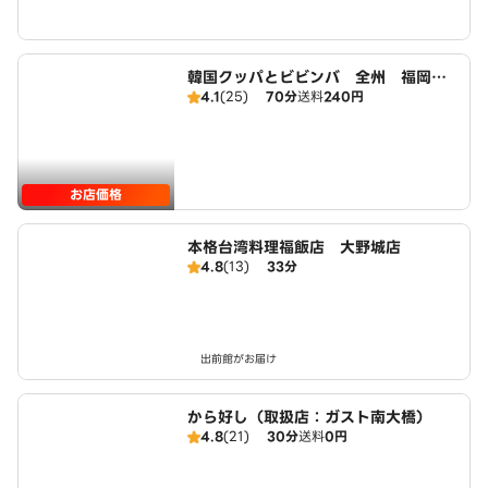
韓国クッパとビビンバ 全州 福岡南
4.1
(25)
70分
送料
240円
店
お店価格
本格台湾料理福飯店 大野城店
4.8
(13)
33分
出前館がお届け
から好し（取扱店：ガスト南大橋）
4.8
(21)
30分
送料
0円