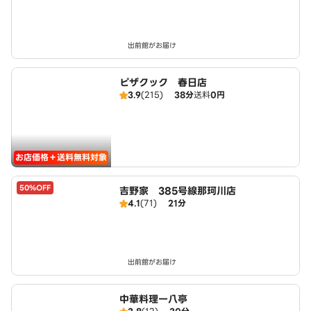
出前館がお届け
ピザクック 春日店
3.9
(215)
38分
送料
0円
お店価格＋送料無料対象
50%OFF
吉野家 385号線那珂川店
4.1
(71)
21分
出前館がお届け
中華料理一八亭