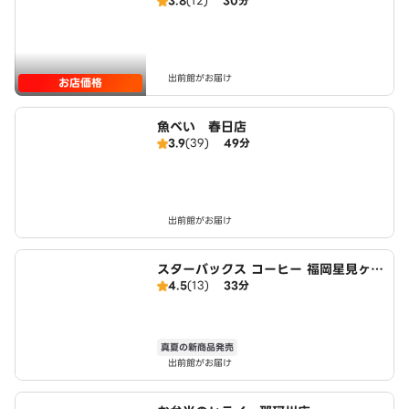
3.8
(12)
30分
出前館がお届け
お店価格
魚べい 春日店
3.9
(39)
49分
出前館がお届け
スターバックス コーヒー 福岡星見ヶ丘
4.5
(13)
33分
店
真夏の新商品発売
出前館がお届け