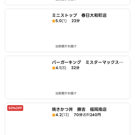
ミニストップ 春日大和町店
5.0
(1)
23分
出前館がお届け
バーガーキング ミスターマックス春
4.1
(8)
32分
日店
出前館がお届け
50%OFF
焼きかつ丼 勝吉 福岡南店
4.2
(13)
70分
送料
240円