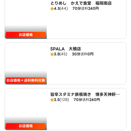
とりめし かえで食堂 福岡南店
4.5
(44)
70分
送料
240円
お店価格
SPALA 大橋店
3.8
(45)
30分
送料
0円
お店価格＋送料無料対象
旨辛スタミナ鉄板焼き 博多天神軒
3.5
(128)
70分
送料
240円
福岡南店
お店価格