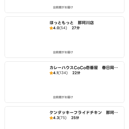
出前館がお届け
ほっともっと 那珂川店
4.0
(54)
27分
出前館がお届け
カレーハウスCoCo壱番屋 春日岡本
4.1
(134)
22分
店（SD）
出前館がお届け
ケンタッキーフライドチキン 那珂川
4.3
(75)
25分
店