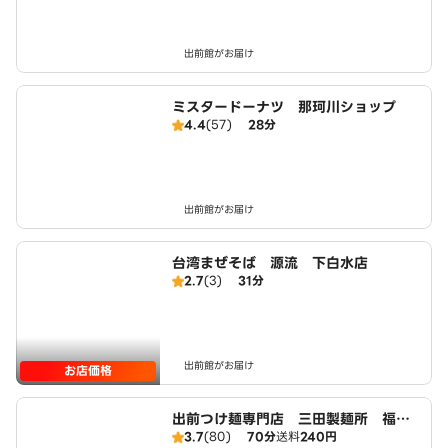
出前館がお届け
ミスタードーナツ 那珂川ショップ
4.4
(57)
28分
出前館がお届け
台湾まぜそば 源流 下白水店
2.7
(3)
31分
出前館がお届け
お店価格
出前つけ麺専門店 三田製麺所 福岡
3.7
(80)
70分
送料
240円
南店