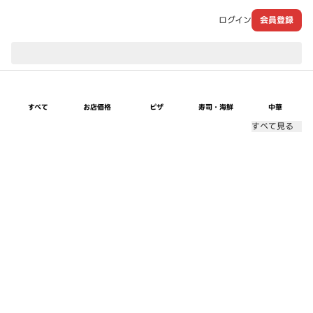
ログイン
会員登録
現在のお届け先：
すべて
お店価格
ピザ
寿司・海鮮
中華
すべて見る