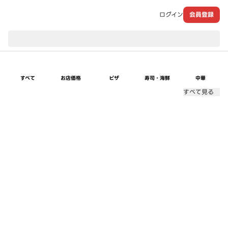
ログイン
会員登録
現在のお届け先：
すべて
お店価格
ピザ
寿司・海鮮
中華
すべて見る