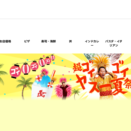
お店価格
ピザ
寿司・海鮮
丼
インドカレ
パスタ・イタ
ー
リアン