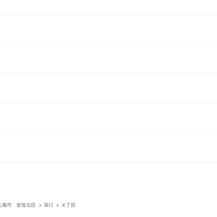
広島市 安佐北区
深川
４丁目