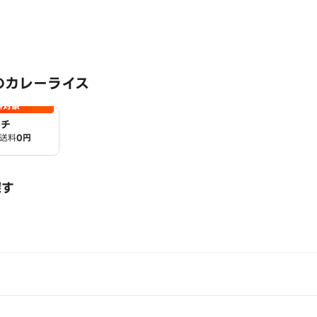
のカレーライス
料対象
ルチ
送料
0円
探す