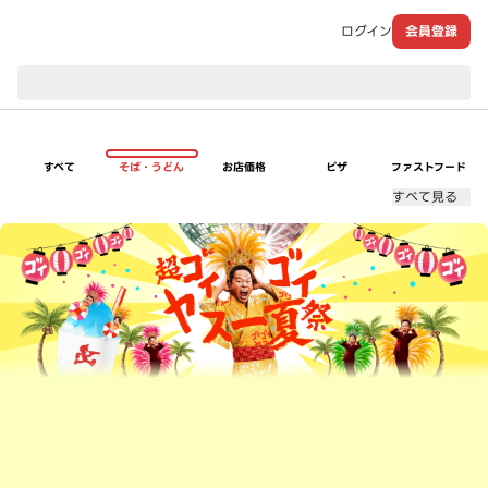
ログイン
会員登録
現在のお届け先：
すべて
そば・うどん
お店価格
ピザ
ファストフード
すべて見る
超ゴイゴイヤスー夏祭