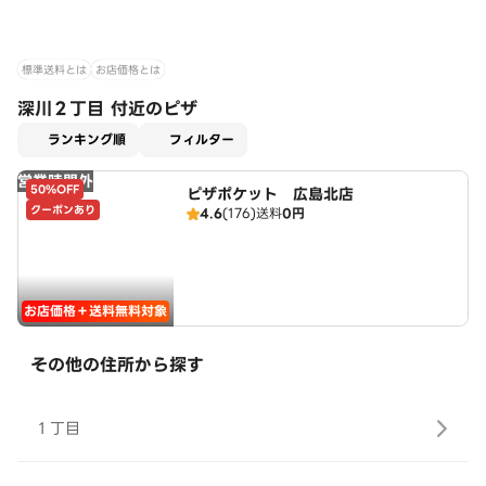
標準送料とは
お店価格とは
深川２丁目 付近のピザ
適用なし
ランキング順
フィルター
営業時間外
50%OFF
ピザポケット 広島北店
クーポンあり
4.6
(176)
送料
0円
お店価格＋送料無料対象
その他の住所から探す
１丁目